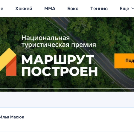
ие
Хоккей
MMA
Бокс
Теннис
Еще
Илья Масюк