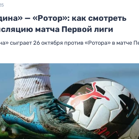
25
ина» — «Ротор»: как смотреть
нсляцию матча Первой лиги
а» сыграет 26 октября против «Ротора» в матче П