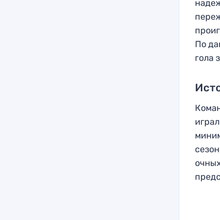
надеж
переж
проиг
По да
гола 
Ист
Коман
играл
миним
сезон
очных
предс