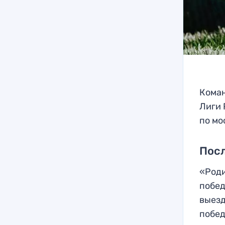
Коман
Лиги 
по мо
Посл
«Роди
побед
выезд
побед