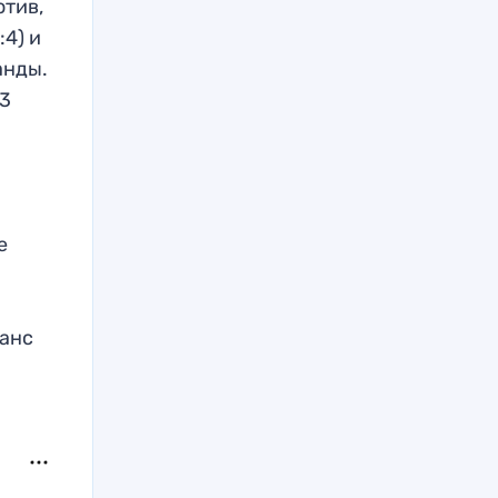
отив,
4) и
анды.
53
е
м
ланс