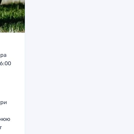
ура
16:00
три
шнюю
т