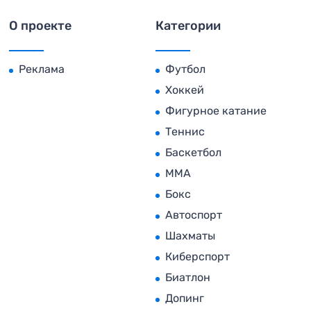
О проекте
Категории
Реклама
Футбол
Хоккей
Фигурное катание
Теннис
Баскетбол
MMA
Бокс
Автоспорт
Шахматы
Киберспорт
Биатлон
Допинг