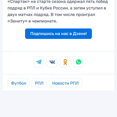
«Спартак» на старте сезона одержал пять побед
подряд в РПЛ и Кубке России, а затем уступил в
двух матчах подряд. В том числе проиграл
«Зениту» в чемпионате.
Подпишись на нас в Дзене!
Футбол
РПЛ
Новости РПЛ