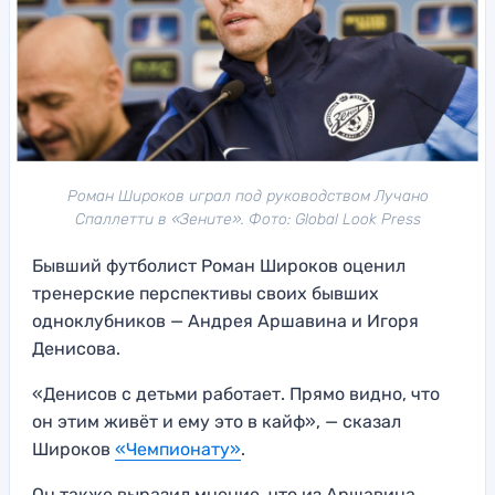
Роман Широков играл под руководством Лучано
Спаллетти в «Зените». Фото: Global Look Press
Бывший футболист Роман Широков оценил
тренерские перспективы своих бывших
одноклубников — Андрея Аршавина и Игоря
Денисова.
«Денисов с детьми работает. Прямо видно, что
он этим живёт и ему это в кайф», — сказал
Широков
«Чемпионату»
.
Он также выразил мнение, что из Аршавина