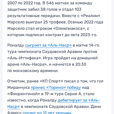
2007 по 2022 год. В 546 матчах за команду
защитник забил 38 голов и отдал 103
результативные передачи. Вместе с «Реалом»
Марсело выиграл 25 трофеев. Осенью 2022 года
Марсело стал игроком «Олимпиакоса», с
которым подписал контракт до лета 2023-го.
Роналду
сыграет за «Аль-Наср»
в матче 14-го
тура чемпионата Саудовской Аравии против
«Аль-Иттифака». Игра пройдет на домашней
арене «Аль-Насра», и начнется в 20:30
по московскому времени.
Отметим, ранее «КП Спорт» писал о том, что гол
Миранчука
принес «Торино» победу
над
«Фиорентиной» в 19-м туре Серии А, стало
известно, когда Роналду
дебютирует за «Аль-
Наср»
в чемпионате Саудовской Аравии, Дани
Алвесу
грозит до 12 лет тюрьмы
.