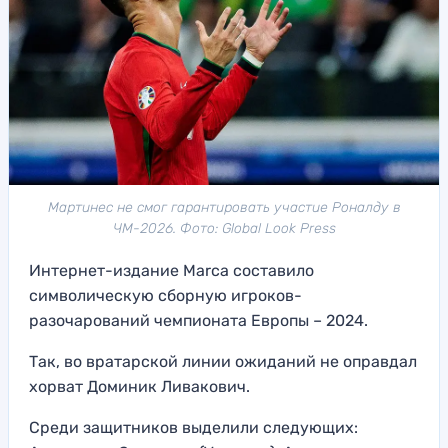
Мартинес не смог гарантировать участие Роналду в
ЧМ-2026. Фото: Global Look Press
Интернет-издание Marca составило
символическую сборную игроков-
разочарований чемпионата Европы – 2024.
Так, во вратарской линии ожиданий не оправдал
хорват Доминик Ливакович.
Среди защитников выделили следующих: