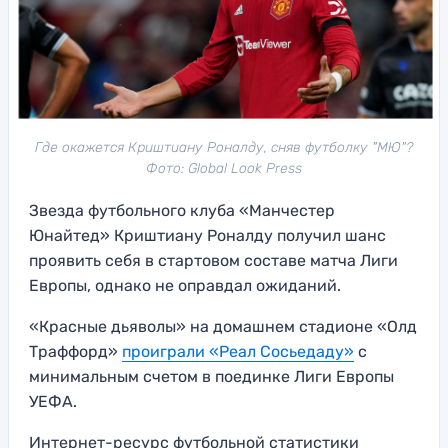
Где окажется Криштиану Роналду, сняв футболку "МЮ"?
Фото: Global Look Press
Звезда футбольного клуба «Манчестер
Юнайтед» Криштиану Роналду получил шанс
проявить себя в стартовом составе матча Лиги
Европы, однако не оправдал ожиданий.
«Красные дьяволы» на домашнем стадионе «Олд
Траффорд»
проиграли «Реал Сосьедаду»
с
минимальным счетом в поединке Лиги Европы
УЕФА.
Интернет-ресурс футбольной статистики