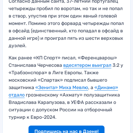
Согласно данным сайта, 37-летний португалец
четырежды пробил по воротам, но так и не попал
в створ, упустив при этом один явный голевой
момент. Помимо этого форвард четырежды попал
в офсайд (единственный, кто попадал в офсайд в
данной игре) и проиграл пять из шести верховых
дуэлей.
Как ранее «КП Спорт» писал, «Ференцварош»
Станислава Черчесова
вдесятером выиграл
3:2 у
«Трабзонспора» в Лиге Европы. Также
московский «Спартак» подписал бывшего
защитника
«Зенита» Миха Мевлю
, а
«Динамо»
отдало
грозненскому «Ахмату» полузащитника
Владислава Карапузова, в УЕФА рассказали о
ситуации с допуском России на отборочный
турнир к Евро-2024.
Подпишись на нас в Дзене!