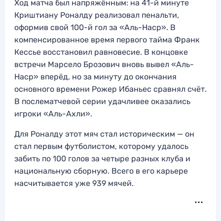
Ход матча был напряжённым: на 41-й минуте
Криштиану Роналду реализовал пенальти,
оформив свой 100-й гол за «Аль-Наср». В
компенсированное время первого тайма Франк
Кессье восстановил равновесие. В концовке
встречи Марсело Брозович вновь вывел «Аль-
Наср» вперёд, но за минуту до окончания
основного времени Рожер Ибаньес сравнял счёт.
В послематчевой серии удачливее оказались
игроки «Аль-Ахли».
Для Роналду этот мяч стал историческим — он
стал первым футболистом, которому удалось
забить по 100 голов за четыре разных клуба и
национальную сборную. Всего в его карьере
насчитывается уже 939 мячей.