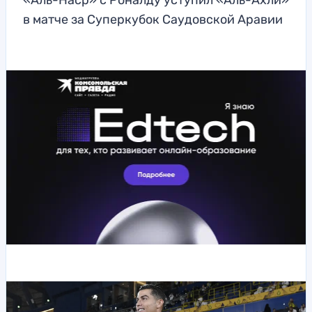
«Аль-Наср» с Роналду уступил «Аль-Ахли»
в матче за Суперкубок Саудовской Аравии