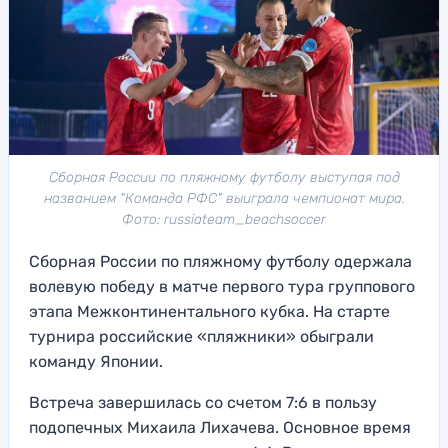
Сборная России по пляжному футболу выступая под
названием "Команда РФС" выиграла чемпионат мира.
Фото: russiateam_beachsoccer
Сборная России по пляжному футболу одержала
волевую победу в матче первого тура группового
этапа Межконтинентального кубка. На старте
турнира российские «пляжники» обыграли
команду Японии.
Встреча завершилась со счетом 7:6 в пользу
подопечных Михаила Лихачева. Основное время