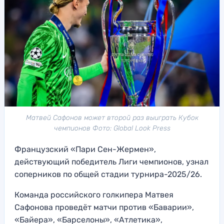
Матвей Сафонов может второй раз выиграть Кубок
чемпионов Фото: Global Look Press
Французский «Пари Сен-Жермен»,
действующий победитель Лиги чемпионов, узнал
соперников по общей стадии турнира-2025/26.
Команда российского голкипера Матвея
Сафонова проведёт матчи против «Баварии»,
«Байера», «Барселоны», «Атлетика»,