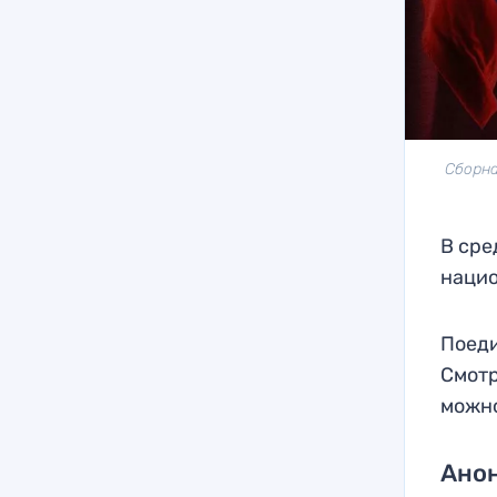
Сборна
В сре
нацио
Поеди
Смотр
можно
Анон