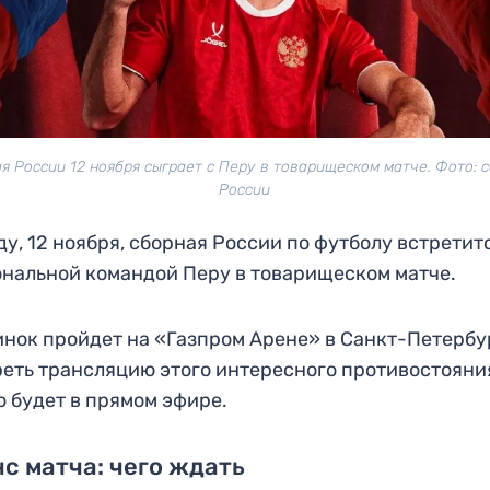
я России 12 ноября сыграет с Перу в товарищеском матче. Фото: 
России
ду, 12 ноября, сборная России по футболу встретит
нальной командой Перу в товарищеском матче.
нок пройдет на «Газпром Арене» в Санкт-Петербу
еть трансляцию этого интересного противостояни
 будет в прямом эфире.
с матча: чего ждать