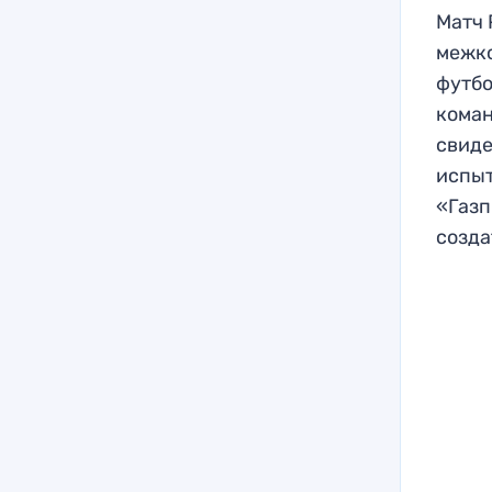
Матч 
межко
футбо
коман
свиде
испыт
«Газп
созда