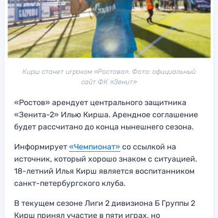
Кирш станет игроком «Ростова». Фото: официальный
сайт ФК «Зенит»
«Ростов» арендует центрального защитника
«Зенита-2» Илью Кирша. Арендное соглашение
будет рассчитано до конца нынешнего сезона.
Информирует
«Чемпионат»
со ссылкой на
источник, который хорошо знаком с ситуацией.
18-летний Илья Кирш является воспитанником
санкт-петербургского клуба.
В текущем сезоне Лиги 2 дивизиона Б Группы 2
Кирш принял участие в пяти играх, но