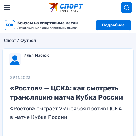
Бонусы на спортивные матчи
50K
Подробнее
Эксклюзивные акции, розыгрыши призов
Спорт
Футбол
Илья Масюк
29.11.2023
«Ростов» — ЦСКА: как смотреть
трансляцию матча Кубка России
«Ростов» сыграет 29 ноября против ЦСКА
в матче Кубка России