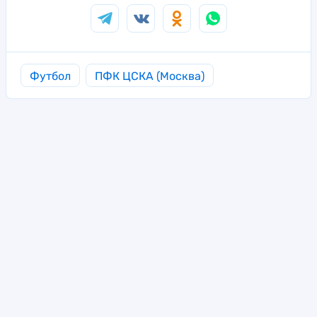
Футбол
ПФК ЦСКА (Москва)