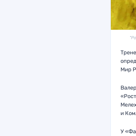
"Р
Трене
опред
Мир Р
Валер
«Рост
Мелех
и Ком
У «Фа