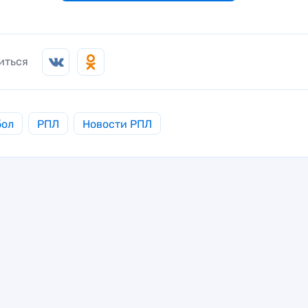
иться
бол
РПЛ
Новости РПЛ