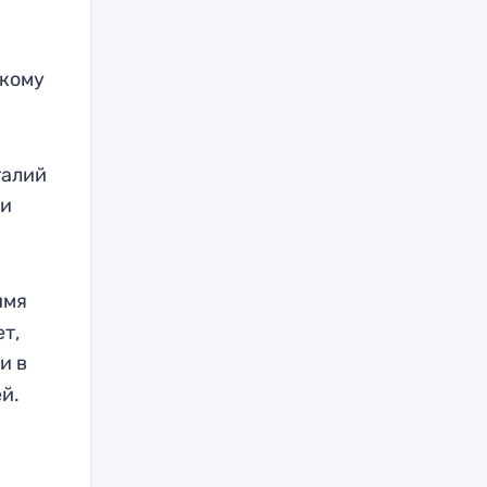
скому
талий
ли
имя
т,
и в
ей.