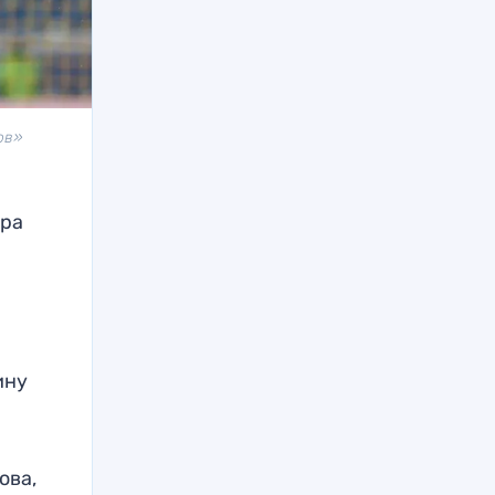
ов»
ура
ину
ова,