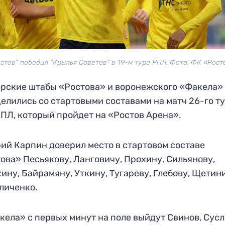
остов" победил "Крылья Советов" в 19-м туре РПЛ. Фото: ФК «Рост
рские штабы «Ростова» и воронежского «Факела»
елились со стартовыми составами на матч 26-го т
ПЛ, который пройдет на «Ростов Арена».
ий Карпин доверил место в стартовом составе
ова» Песьякову, Ланговичу, Прохину, Сильянову,
ину, Байрамяну, Уткину, Тугареву, Глебову, Щетин
личенко.
кела» с первых минут на поле выйдут Свинов, Сусл