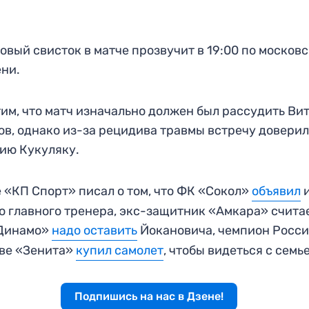
овый свисток в матче прозвучит в 19:00 по москов
ни.
им, что матч изначально должен был рассудить Ви
в, однако из-за рецидива травмы встречу довери
ию Кукуляку.
 «КП Спорт» писал о том, что ФК «Сокол»
объявил
о главного тренера, экс-защитник «Амкара» считае
«Динамо»
надо оставить
Йокановича, чемпион Росси
ве «Зенита»
купил самолет
, чтобы видеться с семь
Подпишись на нас в Дзене!