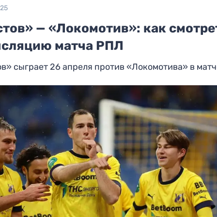
025
стов» — «Локомотив»: как смотре
нсляцию матча РПЛ
в» сыграет 26 апреля против «Локомотива» в мат