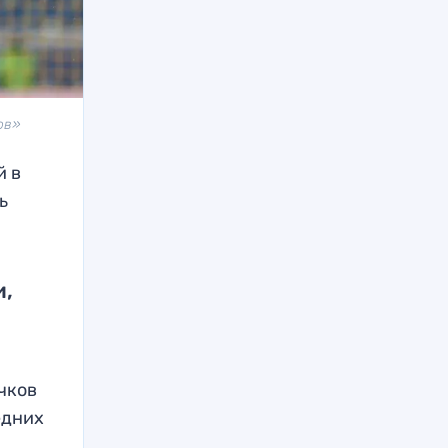
ов»
й в
ь
и,
очков
едних