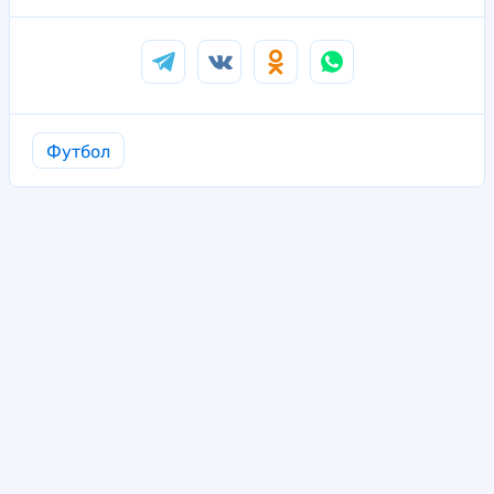
Футбол