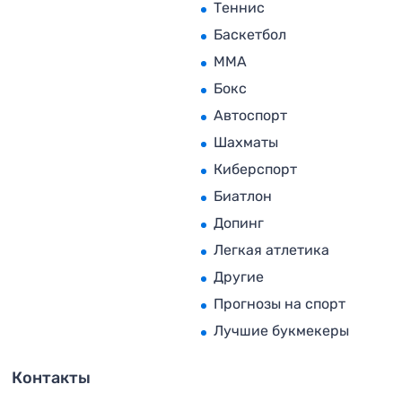
Теннис
Баскетбол
MMA
Бокс
Автоспорт
Шахматы
Киберспорт
Биатлон
Допинг
Легкая атлетика
Другие
Прогнозы на спорт
Лучшие букмекеры
Контакты