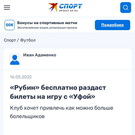
Бонусы на спортивные матчи
50K
Подробнее
Эксклюзивные акции, розыгрыши призов
Спорт
Футбол
Иван Адаменко
16.05.2022
«Рубин» бесплатно раздаст
билеты на игру с «Уфой»
Клуб хочет привлечь как можно больше
болельщиков