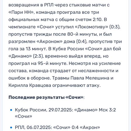
возвращения в РПЛ через стыковые матчи с
«Пари НН», команда проиграла все три
официальных матча с общим счетом 2:10. В
чемпионате «Сочи» уступил «Локомотиву» (0:3),
пропустив трижды после 80-й минуты, и был
разгромлен «Акроном» дома (0:4), пропустив три
гола за 13 минут. В Кубке России «Сочи» дал бой
«Динамо» (2:3), временно выйдя вперед, но
проиграл на 95-й минуте. Несмотря на усиление
состава, команда страдает от неслаженности и
ошибок в обороне. Травмы Павла Мелешина и
Кирилла Кравцова ограничивают атаку.
Последние результаты «Сочи»
:
Кубок России, 29.07.2025: «Динамо» Мск 3:2
«Сочи»
РПЛ, 06.07.2025: «Сочи» 0:4 «Акрон»