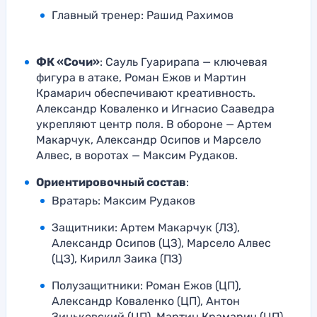
Главный тренер: Рашид Рахимов
ФК «Сочи»
: Сауль Гуарирапа — ключевая
фигура в атаке, Роман Ежов и Мартин
Крамарич обеспечивают креативность.
Александр Коваленко и Игнасио Сааведра
укрепляют центр поля. В обороне — Артем
Макарчук, Александр Осипов и Марсело
Алвес, в воротах — Максим Рудаков.
Ориентировочный состав
:
Вратарь: Максим Рудаков
Защитники: Артем Макарчук (ЛЗ),
Александр Осипов (ЦЗ), Марсело Алвес
(ЦЗ), Кирилл Заика (ПЗ)
Полузащитники: Роман Ежов (ЦП),
Александр Коваленко (ЦП), Антон
Зиньковский (ЦП), Мартин Крамарич (ЦП),