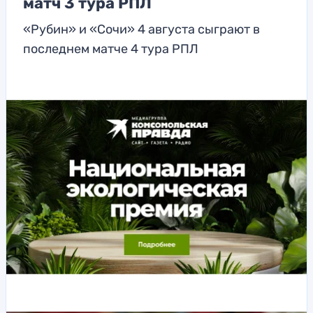
матч 3 тура РПЛ
«Рубин» и «Сочи» 4 августа сыграют в
последнем матче 4 тура РПЛ