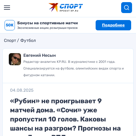
Бонусы на спортивные матчи
50K
Подробнее
Эксклюзивные акции, розыгрыши призов
Спорт
Футбол
Евгений Несын
Редактор-аналитик KP.RU. В журналистике с 2001 года.
Специализируется на футболе, олимпийских видах спорта и
фигурном катании.
04.08.2025
«Рубин» не проигрывает 9
матчей дома. «Сочи» уже
пропустил 10 голов. Каковы
шансы на разгром? Прогнозы на