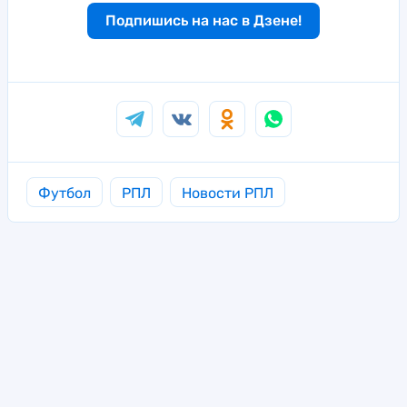
Подпишись на нас в Дзене!
Футбол
РПЛ
Новости РПЛ