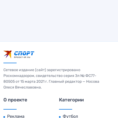
Сетевое издание (сайт) зарегистрировано
Роскомнадзором, свидетельство серия Эл № ФС77-
80505 от 15 марта 2021 г. Главный редактор — Носова
Олеся Вячеславовна.
О проекте
Категории
Реклама
Футбол