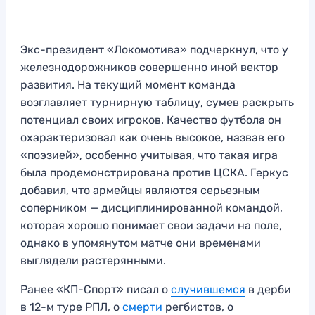
Экс-президент «Локомотива» подчеркнул, что у
железнодорожников совершенно иной вектор
развития. На текущий момент команда
возглавляет турнирную таблицу, сумев раскрыть
потенциал своих игроков. Качество футбола он
охарактеризовал как очень высокое, назвав его
«поэзией», особенно учитывая, что такая игра
была продемонстрирована против ЦСКА. Геркус
добавил, что армейцы являются серьезным
соперником — дисциплинированной командой,
которая хорошо понимает свои задачи на поле,
однако в упомянутом матче они временами
выглядели растерянными.
Ранее «КП-Спорт» писал о
случившемся
в дерби
в 12-м туре РПЛ, о
смерти
регбистов, о