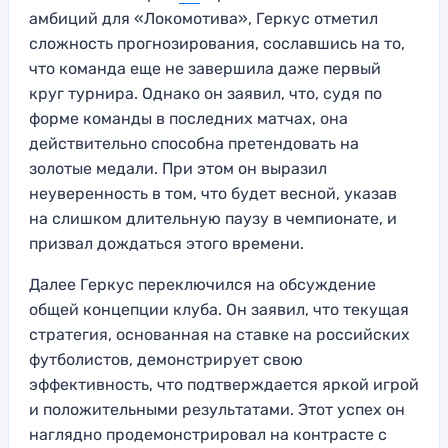
амбиций для «Локомотива», Геркус отметил
сложность прогнозирования, сославшись на то,
что команда еще не завершила даже первый
круг турнира. Однако он заявил, что, судя по
форме команды в последних матчах, она
действительно способна претендовать на
золотые медали. При этом он выразил
неуверенность в том, что будет весной, указав
на слишком длительную паузу в чемпионате, и
призвал дождаться этого времени.
Далее Геркус переключился на обсуждение
общей концепции клуба. Он заявил, что текущая
стратегия, основанная на ставке на российских
футболистов, демонстрирует свою
эффективность, что подтверждается яркой игрой
и положительными результатами. Этот успех он
наглядно продемонстрировал на контрасте с