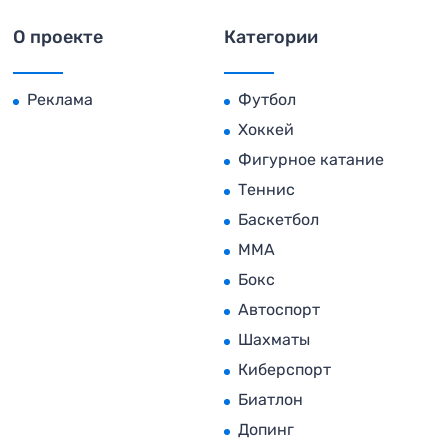
О проекте
Категории
Реклама
Футбол
Хоккей
Фигурное катание
Теннис
Баскетбол
MMA
Бокс
Автоспорт
Шахматы
Киберспорт
Биатлон
Допинг