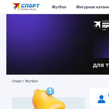
Футбол
Фигурное катан
Спорт
Футбол