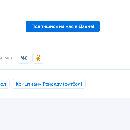
Подпишись на нас в Дзене!
иться
бол
Криштиану Роналду (футбол)