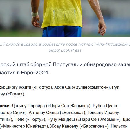
: Роналду вырвало в раздевалке после матча с «Аль-Иттифаком».
Global Look Press
рский штаб сборной Португалии обнародовал заяв
частия в Евро-2024.