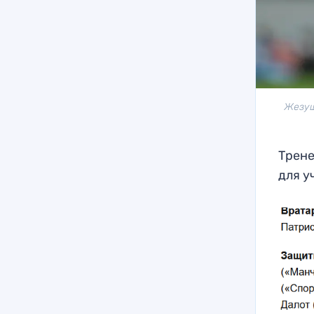
Жезуш
Трене
для у