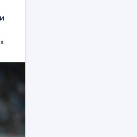
ии
на