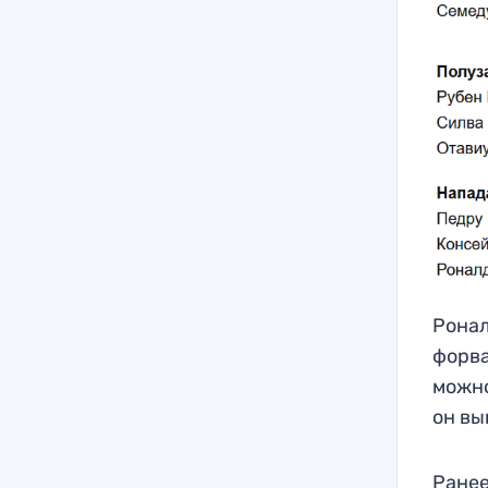
Ронал
форва
можно
он вы
Ранее