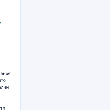
Ранее
что
алии
ПЛ,