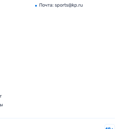
Почта:
sports@kp.ru
т
ры