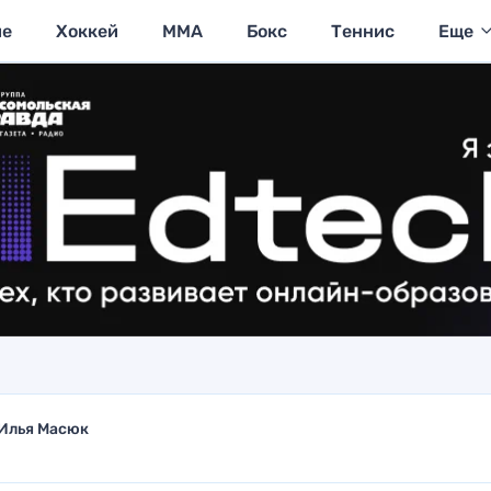
ие
Хоккей
MMA
Бокс
Теннис
Еще
Илья Масюк