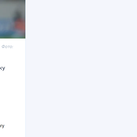
 Фото:
ку