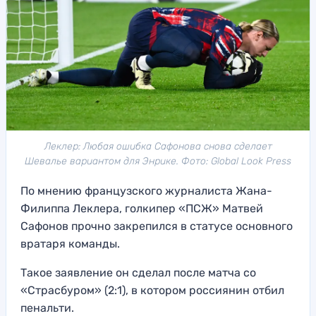
Леклер: Любая ошибка Сафонова снова сделает
Шевалье вариантом для Энрике. Фото: Global Look Press
По мнению французского журналиста Жана-
Филиппа Леклера, голкипер «ПСЖ» Матвей
Сафонов прочно закрепился в статусе основного
вратаря команды.
Такое заявление он сделал после матча со
«Страсбуром» (2:1), в котором россиянин отбил
пенальти.