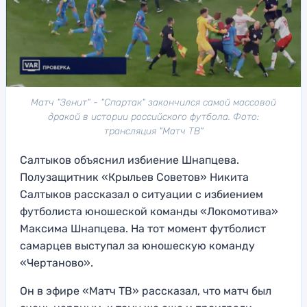
Матч "Зенит" - "Спартак" закончился самой массовой
дракой в истории российского футбола. Фото:
трансляция "Матч ТВ"
Салтыков объяснил избиение Шнапцева.
Полузащитник «Крыльев Советов» Никита
Салтыков рассказал о ситуации с избиением
футболиста юношеской команды «Локомотива»
Максима Шнапцева. На тот момент футболист
самарцев выступал за юношескую команду
«Чертаново».
Он в эфире «Матч ТВ» рассказал, что матч был