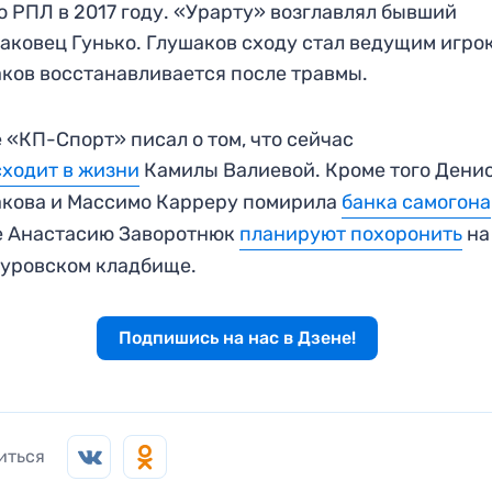
о РПЛ в 2017 году. «Урарту» возглавлял бывший
аковец Гунько. Глушаков сходу стал ведущим игро
ков восстанавливается после травмы.
 «КП-Спорт» писал о том, что сейчас
ходит в жизни
Камилы Валиевой. Кроме того Дени
кова и Массимо Карреру помирила
банка самогона
е Анастасию Заворотнюк
планируют похоронить
на
куровском кладбище.
Подпишись на нас в Дзене!
иться