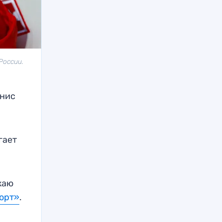
России.
енис
гает
жаю
орт»
.