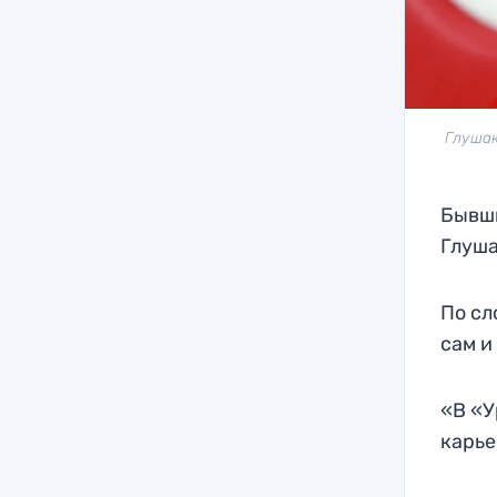
Глушак
Бывши
Глуша
По сл
сам и
«В «У
карье