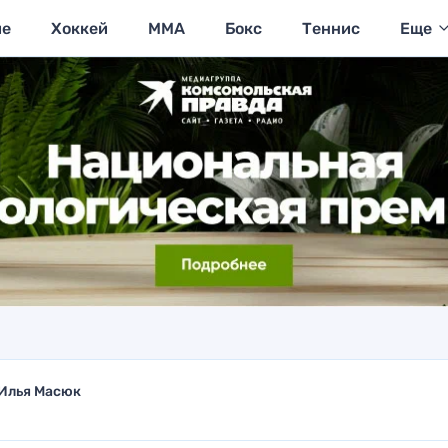
ие
Хоккей
MMA
Бокс
Теннис
Еще
Илья Масюк