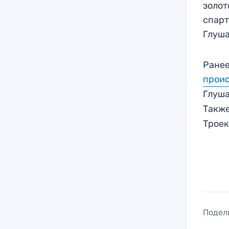
золот
спарт
Глуша
Ранее
проис
Глуша
Такж
Трое
Подел