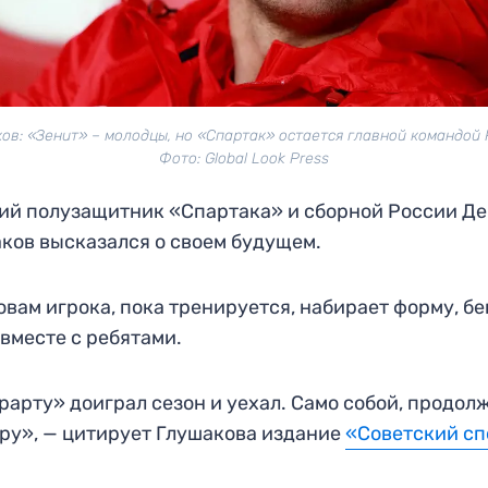
ов: «Зенит» – молодцы, но «Спартак» остается главной командой 
Фото: Global Look Press
й полузащитник «Спартака» и сборной России Д
ков высказался о своем будущем.
овам игрока, пока тренируется, набирает форму, бе
 вместе с ребятами.
рарту» доиграл сезон и уехал. Само собой, продол
ру», — цитирует Глушакова издание
«Советский сп