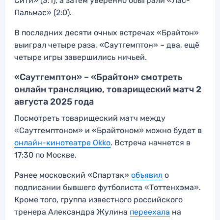
Сити» (3:1), а затем уверенно обыграли «Лас-
Пальмас» (2:0).
В последних десяти очных встречах «Брайтон»
выиграл четыре раза, «Саутгемптон» – два, ещё
четыре игры завершились ничьей.
«Саутгемптон» – «Брайтон» смотреть
онлайн трансляцию, товарищеский матч 2
августа 2025 года
Посмотреть товарищеский матч между
«Саутгемптоном» и «Брайтоном» можно будет в
онлайн-кинотеатре Okko
. Встреча начнется в
17:30 по Москве.
Ранее московский «Спартак»
объявил
о
подписании бывшего футболиста «Тоттенхэма».
Кроме того, группа известного российского
тренера Александра Жулина
переехала
на