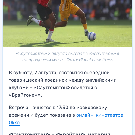
«Саутгемптон» 2 августа сыграет с «Брайтоном» в
товарищеском матче. Фото: Global Look Press
В субботу, 2 августа, состоится очередной
товарищеский поединок между английскими
клубами – «Саутгемптон» сойдётся с
«Брайтоном».
Встреча начнется в 17:30 по московскому
времени и будет показана в
онлайн-кинотеатре
Okko
.
«Саутгемптон» – «Брайтон»: история