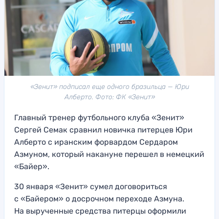
«Зенит» подписал еще одного бразильца — Юри
Алберто. Фото: ФК «Зенит»
Главный тренер футбольного клуба «Зенит»
Сергей Семак сравнил новичка питерцев Юри
Алберто с иранским форвардом Сердаром
Азмуном, который накануне перешел в немецкий
«Байер».
30 января «Зенит» сумел договориться
с «Байером» о досрочном переходе Азмуна.
На вырученные средства питерцы оформили