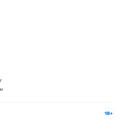
т
ры
18+