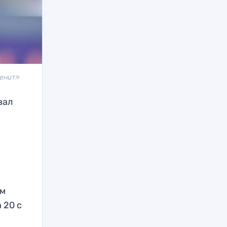
Зенит»
вал
ом
 20 с