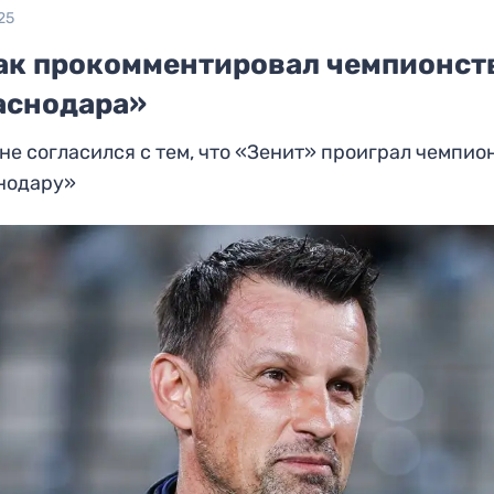
25
ак прокомментировал чемпионст
аснодара»
не согласился с тем, что «Зенит» проиграл чемпио
нодару»