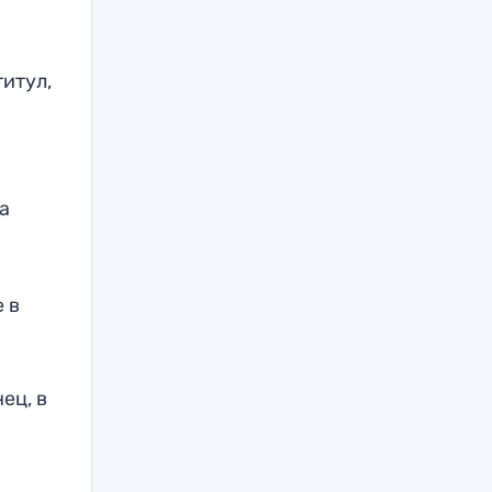
титул,
да
 в
ец, в