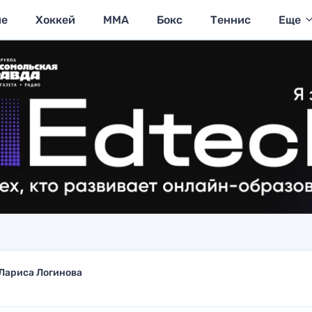
ие
Хоккей
MMA
Бокс
Теннис
Еще
Лариса Логинова