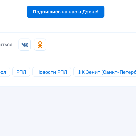
Подпишись на нас в Дзене!
иться
бол
РПЛ
Новости РПЛ
ФК Зенит (Санкт-Петерб