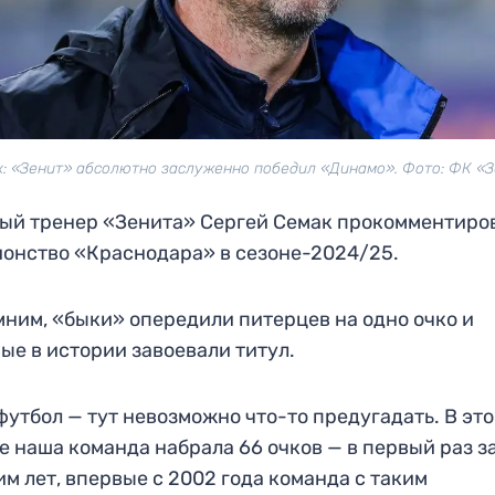
: «Зенит» абсолютно заслуженно победил «Динамо». Фото: ФК «
ый тренер «Зенита» Сергей Семак прокомментиро
онство «Краснодара» в сезоне-2024/25.
ним, «быки» опередили питерцев на одно очко и
ые в истории завоевали титул.
футбол — тут невозможно что-то предугадать. В эт
е наша команда набрала 66 очков — в первый раз за
м лет, впервые с 2002 года команда с таким