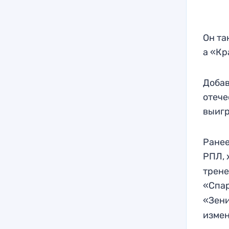
Он та
а «Кр
Добав
отече
выигр
Ранее
РПЛ, 
трене
«Спа
«Зен
измен