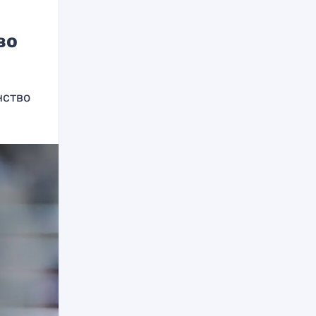
во
нство