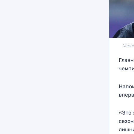
Семак
Главн
чемпи
Напом
вперв
«Это 
сезон
лишни