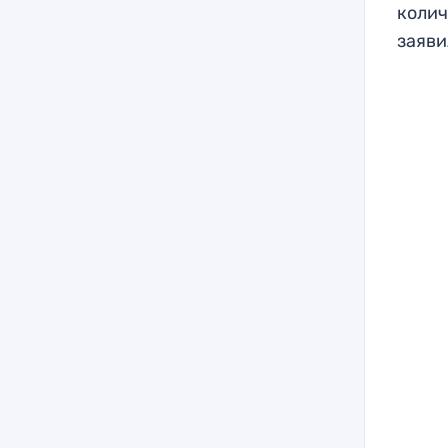
колич
заяви