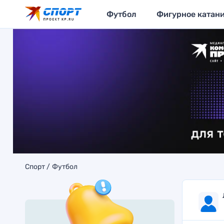
Футбол
Фигурное катан
Спорт
Футбол