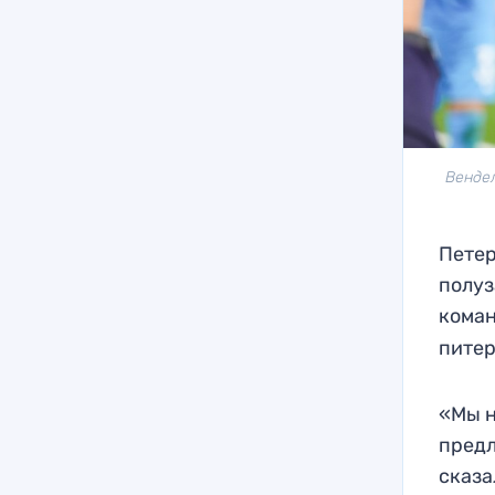
Вендел
Петер
полуз
коман
питер
«Мы н
предл
сказа