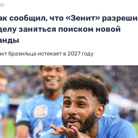
23
ак сообщил, что «Зенит» разреш
делу заняться поиском новой
анды
кт бразильца истекает в 2027 году