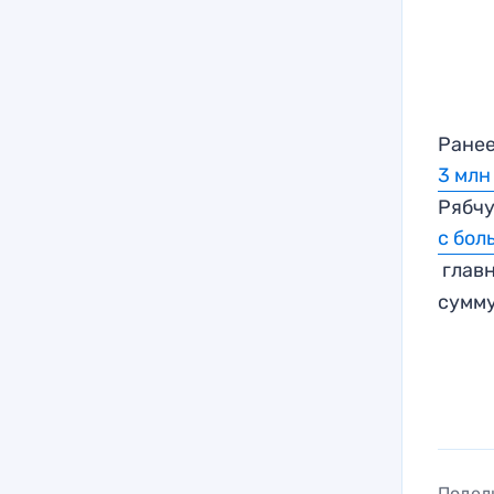
Ранее
3 млн
Рябчу
с бол
главн
сумму
Подел