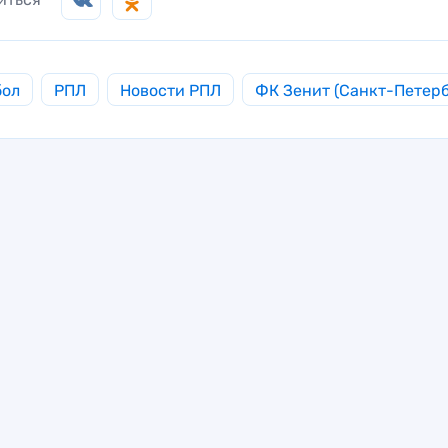
бол
РПЛ
Новости РПЛ
ФК Зенит (Санкт-Петерб