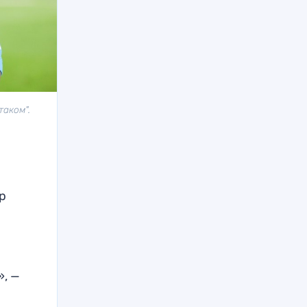
таком".
р
», —