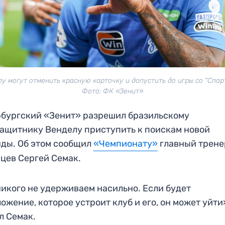
у могут отменить красную карточку и допустить до игры со "Спар
Фото: ФК «Зенит»
бургский «Зенит» разрешил бразильскому
ащитнику Венделу приступить к поискам новой
ды. Об этом сообщил
«Чемпионату»
главный трене
цев Сергей Семак.
икого не удерживаем насильно. Если будет
ожение, которое устроит клуб и его, он может уйти
л Семак.