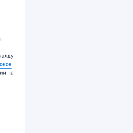
л
оналду
роков
ии на