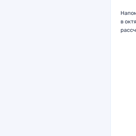
Напом
в окт
рассч