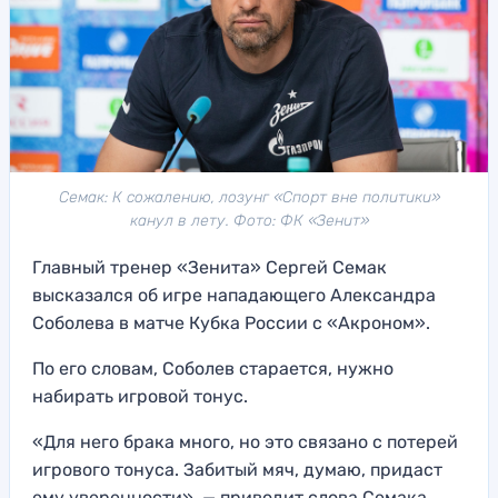
Семак: К сожалению, лозунг «Спорт вне политики»
канул в лету. Фото: ФК «Зенит»
Главный тренер «Зенита» Сергей Семак
высказался об игре нападающего Александра
Соболева в матче Кубка России с «Акроном».
По его словам, Соболев старается, нужно
набирать игровой тонус.
«Для него брака много, но это связано с потерей
игрового тонуса. Забитый мяч, думаю, придаст
ему уверенности», — приводит слова Семака