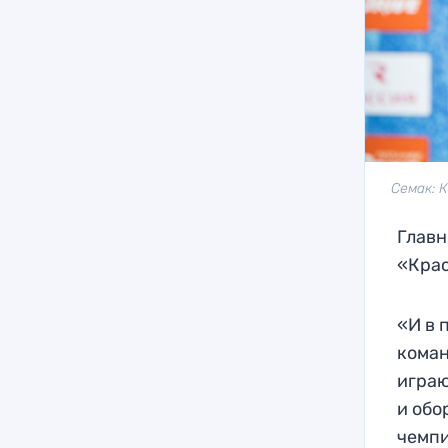
Семак: 
Главн
«Кра
«И в 
коман
играю
и обо
чемпи