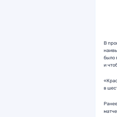
В про
наивы
было 
и что
«Крас
в шес
Ранее
матче