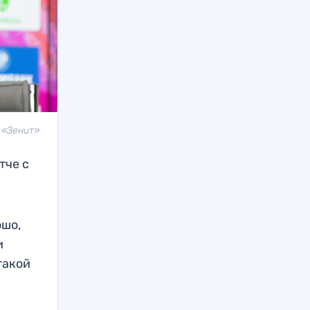
 «Зенит»
тче с
ошо,
и
такой