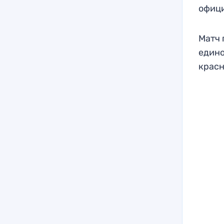
офици
Матч 
едино
красн