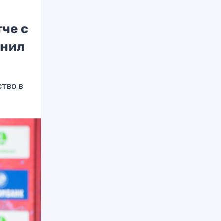
че с
енил
тво в