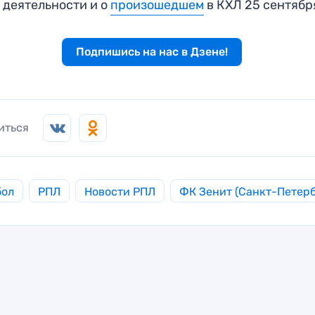
 деятельности и о
произошедшем
в КХЛ 25 сентябр
Подпишись на нас в Дзене!
иться
бол
РПЛ
Новости РПЛ
ФК Зенит (Санкт-Петерб