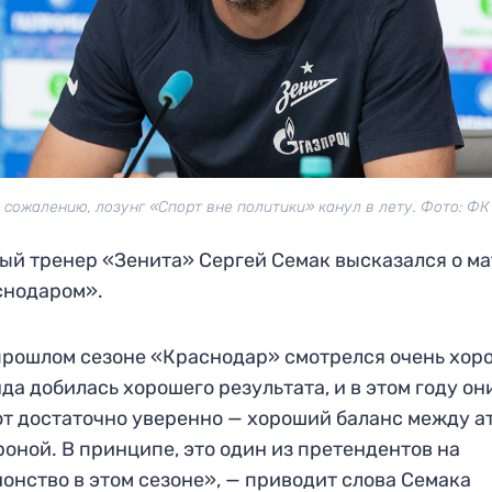
К сожалению, лозунг «Спорт вне политики» канул в лету. Фото: ФК
ый тренер «Зенита» Сергей Семак высказался о ма
снодаром».
прошлом сезоне «Краснодар» смотрелся очень хор
да добилась хорошего результата, и в этом году он
т достаточно уверенно — хороший баланс между а
роной. В принципе, это один из претендентов на
онство в этом сезоне», — приводит слова Семака