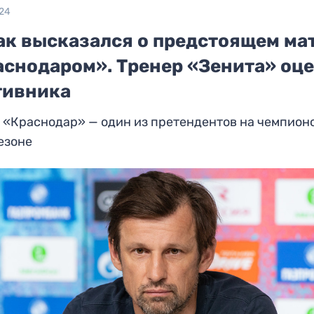
024
ак высказался о предстоящем мат
аснодаром». Тренер «Зенита» оц
тивника
 «Краснодар» — один из претендентов на чемпионс
езоне