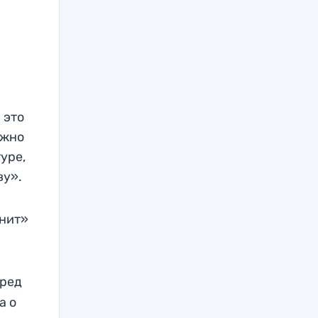
 это
ужно
уре,
ву».
енит»
еред
а о