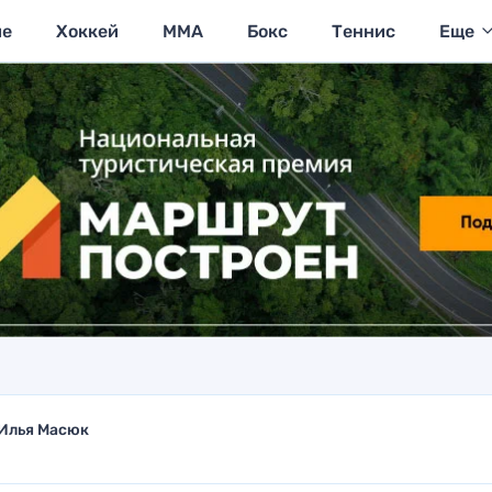
ие
Хоккей
MMA
Бокс
Теннис
Еще
Илья Масюк