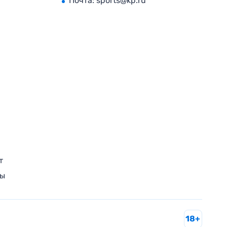
Почта:
sports@kp.ru
т
ры
18+