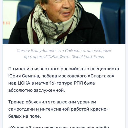
Семин: Был удивлен, что Сафонов стал основным
вратарем «ПСЖ». Фото: Global Look Press
По мнению известного российского специалиста
Юрия Семина, победа московского «Спартака»
над ЦСКА в матче 16-го тура РПЛ была
абсолютно заслуженной.
Тренер объяснил это высоким уровнем
самоотдачи и интенсивной работой красно-
белых на поле.
«Хороший матч получился, настоящее дерби.