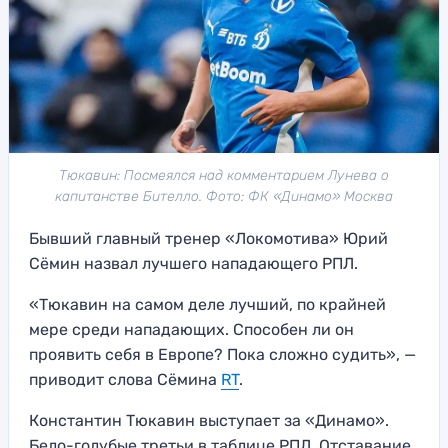
Тюкавин: Посмеялся над комментарием Лунева о
капитанстве Бителло. Фото: ФК «Динамо» Москва
Бывший главный тренер «Локомотива» Юрий
Сёмин назвал лучшего нападающего РПЛ.
«Тюкавин на самом деле лучший, по крайней
мере среди нападающих. Способен ли он
проявить себя в Европе? Пока сложно судить», —
приводит слова Сёмина
RT
.
Константин Тюкавин выступает за «Динамо».
Бело-голубые третьи в таблице РПЛ. Отставание