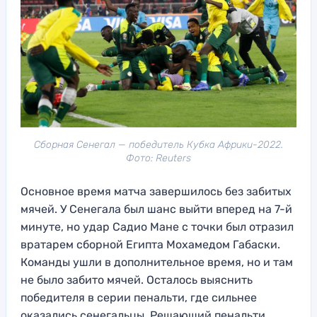
Сборная Сенегал — победитель Кубка Африки-2022.
Фото: Reuters
Основное время матча завершилось без забитых
мячей. У Сенегала был шанс выйти вперед на 7-й
минуте, но удар Садио Мане с точки был отразил
вратарем сборной Египта Мохамедом Габаски.
Команды ушли в дополнительное время, но и там
не было забито мячей. Осталось выяснить
победителя в серии пенальти, где сильнее
оказались сенегальцы. Решающий пенальти