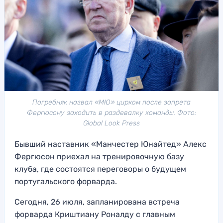
Погребняк назвал «МЮ» цирком после запрета
Фергюсону заходить в раздевалку команды. Фото:
Global Look Press
Бывший наставник «Манчестер Юнайтед» Алекс
Фергюсон приехал на тренировочную базу
клуба, где состоятся переговоры о будущем
португальского форварда.
Сегодня, 26 июля, запланирована встреча
форварда Криштиану Роналду с главным