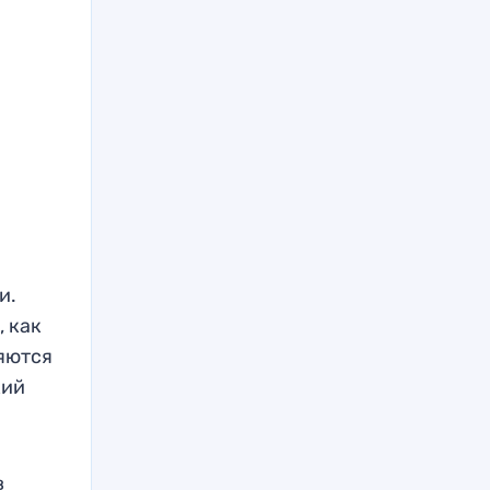
и.
, как
ляются
кий
в