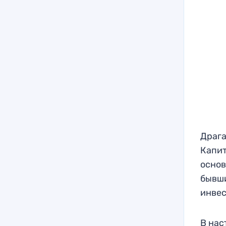
Драга
Капит
основ
бывши
инвес
В нас