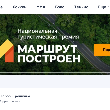
ие
Хоккей
MMA
Бокс
Теннис
Еще
Любовь Трошкина
Корреспондент