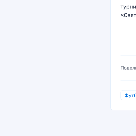
турни
«Свят
Подел
Фут