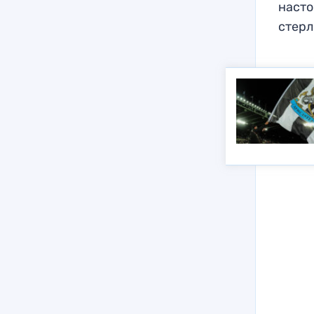
насто
стерл