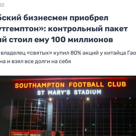
22
бский бизнесмен приобрел
утгемптон»: контрольный пакет
ий стоил ему 100 миллионов
владелец «святых» купил 80% акций у китайца Га
а и взял все долги на себя