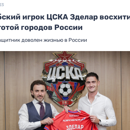
23
бский игрок ЦСКА Зделар восхит
тотой городов России
ащитник доволен жизнью в России