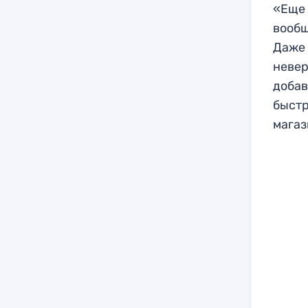
«Еще 
вообщ
Даже 
невер
добав
быстр
магаз