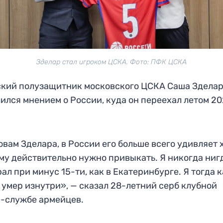
Зделар стал игроком ЦСКА. Фото: ПФК ЦСКА
кий полузащитник московского ЦСКА Саша Здела
ился мнением о России, куда он переехал летом 2
овам Зделара, в России его больше всего удивляет 
му действительно нужно привыкать. Я никогда ниг
рал при минус 15-ти, как в Екатеринбурге. Я тогда 
 умер изнутри», — сказал 28-летний серб клубной
-службе армейцев.