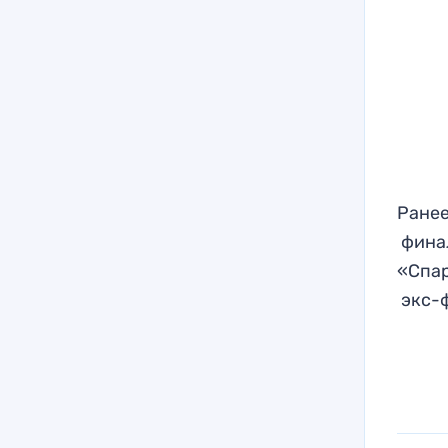
Ранее
финал
«Спар
экс-ф