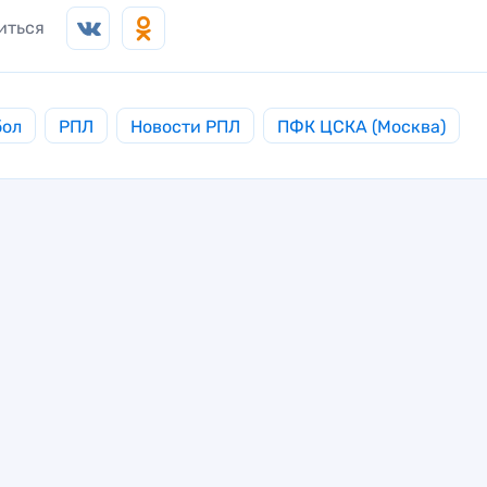
иться
бол
РПЛ
Новости РПЛ
ПФК ЦСКА (Москва)