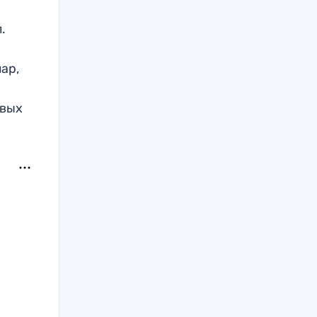
.
ар,
овых