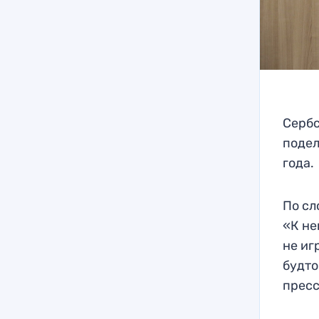
Сербс
подел
года.
По сл
«К не
не иг
будто
пресс