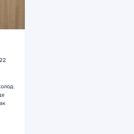
р
022
холод.
де
как