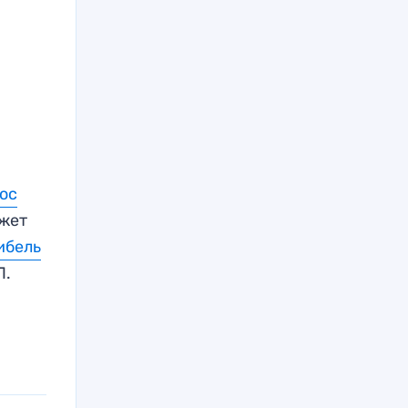
ос
жет
ибель
П.