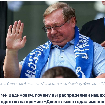
ргей Степашин болеет за «Динамо» и российский футбол. Фото: Т
ргей Вадимович, почему вы распределили наших
ендентов на премию «Джентльмен года» именно