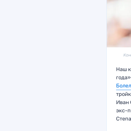
Кон
Наш к
года»
Болел
тройк
Иван 
экс-п
Степ