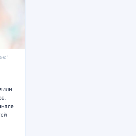
амо"
4
елили
ов,
инале
гей