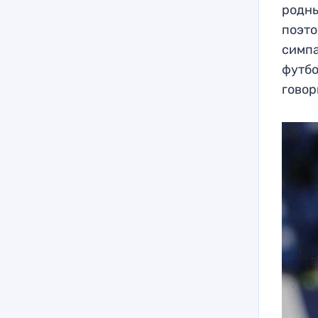
родны
поэто
симпа
футбо
говор