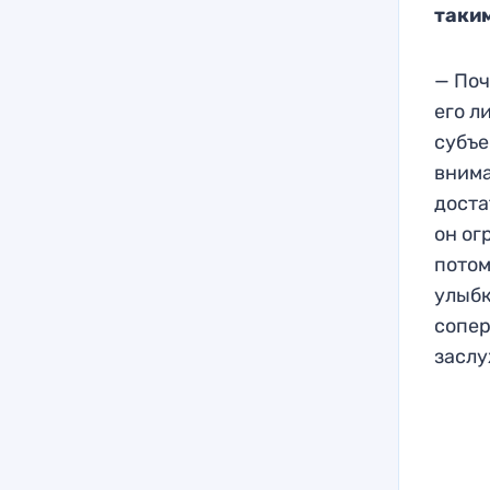
таки
— Поч
его л
субъе
внима
доста
он ог
потом
улыбк
сопер
заслу