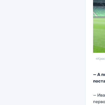
«Крас
— А п
поста
— Ива
перво