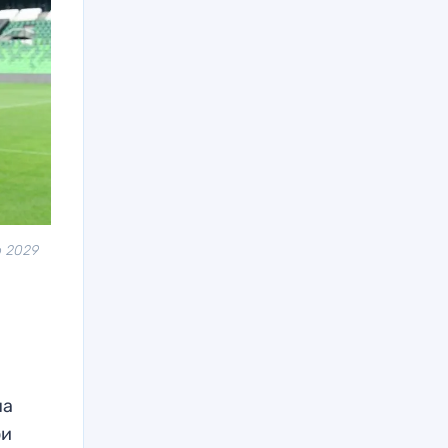
о 2029
на
ои