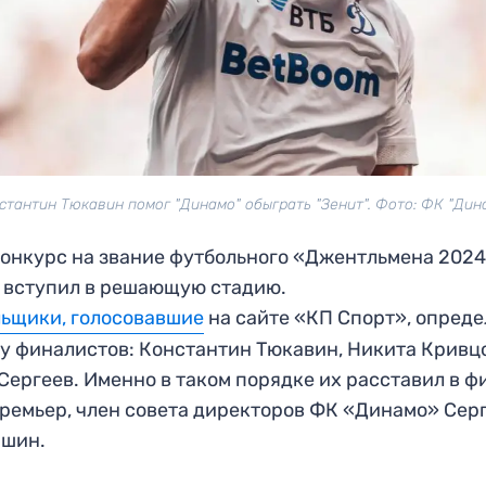
стантин Тюкавин помог "Динамо" обыграть "Зенит". Фото: ФК "Дин
онкурс на звание футбольного «Джентльмена 202
 вступил в решающую стадию.
ьщики, голосовавшие
на сайте «КП Спорт», опред
у финалистов: Константин Тюкавин, Никита Кривц
Сергеев. Именно в таком порядке их расставил в ф
ремьер, член совета директоров ФК «Динамо» Сер
ашин.