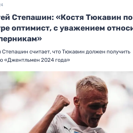
24
гей Степашин: «Костя Тюкавин по
уре оптимист, с уважением относ
оперникам»
 Степашин считает, что Тюкавин должен получить
ю «Джентльмен 2024 года»