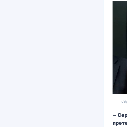
Се
— Се
прет