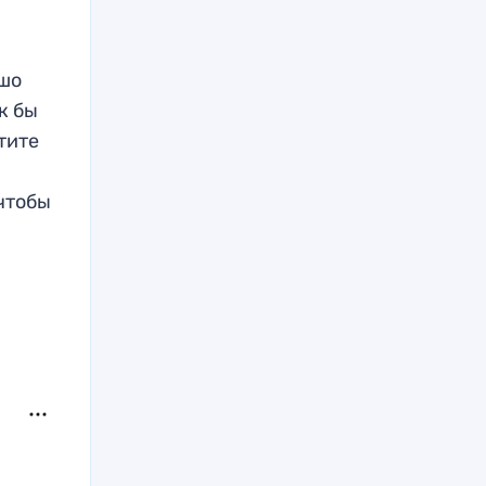
ошо
к бы
тите
 чтобы