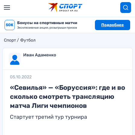
Бонусы на спортивные матчи
50K
Подробнее
Эксклюзивные акции, розыгрыши призов
Спорт
Футбол
Иван Адаменко
05.10.2022
«Севилья» — «Боруссия»: где и во
сколько смотреть трансляцию
матча Лиги чемпионов
Стартует третий тур турнира