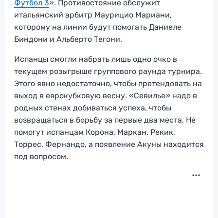
Футбол 3
». Противостояние обслужит
итальянский арбитр Маурицио Мариани,
которому на линии будут помогать Даниеле
Биндони и Альберто Тегони.
Испанцы смогли набрать лишь одно очко в
текущем розыгрыше группового раунда турнира.
Этого явно недостаточно, чтобы претендовать на
выход в еврокубковую весну. «Севилье» надо в
родных стенах добиваться успеха, чтобы
возвращаться в борьбу за первые два места. Не
помогут испанцам Корона, Маркан, Рекик,
Торрес, Фернандо, а появление Акуны находится
под вопросом.