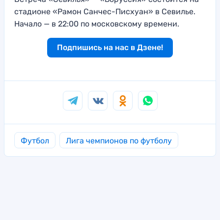
стадионе «Рамон Санчес-Писхуан» в Севилье.
Начало — в 22:00 по московскому времени.
Подпишись на нас в Дзене!
Футбол
Лига чемпионов по футболу