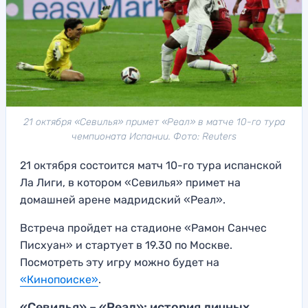
21 октября «Севилья» примет «Реал» в матче 10-го тура
чемпионата Испании. Фото: Reuters
21 октября состоится матч 10-го тура испанской
Ла Лиги, в котором «Севилья» примет на
домашней арене мадридский «Реал».
Встреча пройдет на стадионе «Рамон Санчес
Писхуан» и стартует в 19.30 по Москве.
Посмотреть эту игру можно будет на
«Кинопоиске»
.
«Севилья» – «Реал»: история личных