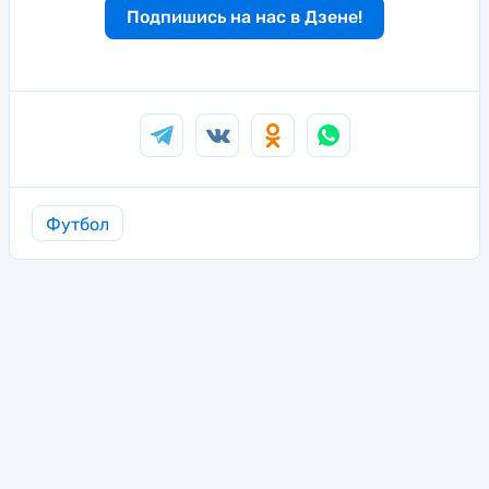
Подпишись на нас в Дзене!
Футбол