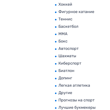
Хоккей
Фигурное катание
Теннис
Баскетбол
MMA
Бокс
Автоспорт
Шахматы
Киберспорт
Биатлон
Допинг
Легкая атлетика
Другие
Прогнозы на спорт
Лучшие букмекеры