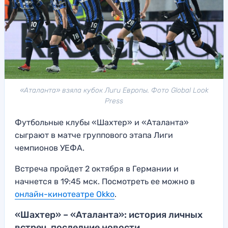
«Аталанта» взяла кубок Лиги Европы. Фото Global Look
Press
Футбольные клубы «Шахтер» и «Аталанта»
сыграют в матче группового этапа Лиги
чемпионов УЕФА.
Встреча пройдет 2 октября в Германии и
начнется в 19:45 мск. Посмотреть ее можно в
онлайн-кинотеатре Okko
.
«Шахтер» – «Аталанта»: история личных
встреч, последние новости