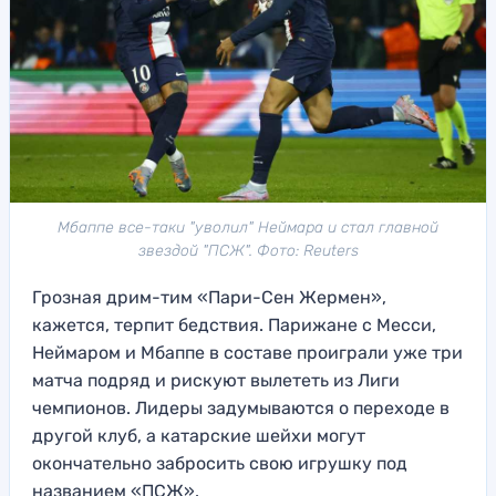
Мбаппе все-таки "уволил" Неймара и стал главной
звездой "ПСЖ". Фото: Reuters
Грозная дрим-тим «Пари-Сен Жермен»,
кажется, терпит бедствия. Парижане с Месси,
Неймаром и Мбаппе в составе проиграли уже три
матча подряд и рискуют вылететь из Лиги
чемпионов. Лидеры задумываются о переходе в
другой клуб, а катарские шейхи могут
окончательно забросить свою игрушку под
названием «ПСЖ».