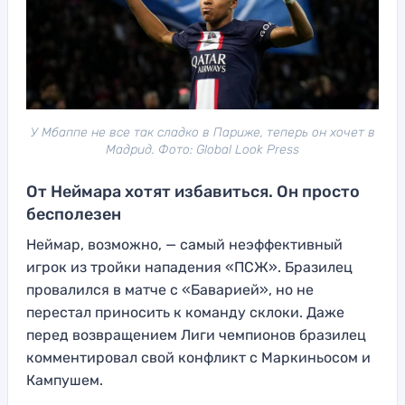
У Мбаппе не все так сладко в Париже, теперь он хочет в
Мадрид. Фото: Global Look Press
От Неймара хотят избавиться. Он просто
бесполезен
Неймар, возможно, — самый неэффективный
игрок из тройки нападения «ПСЖ». Бразилец
провалился в матче с «Баварией», но не
перестал приносить к команду склоки. Даже
перед возвращением Лиги чемпионов бразилец
комментировал свой конфликт с Маркиньосом и
Кампушем.