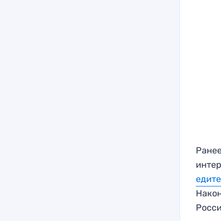
Ране
интер
едите
Након
Росси