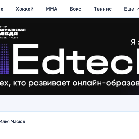
ие
Хоккей
MMA
Бокс
Теннис
Еще
Илья Масюк