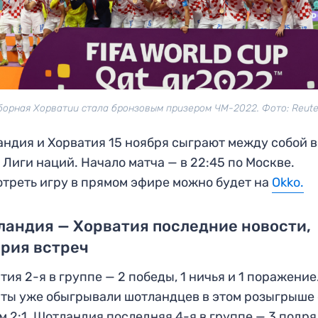
борная Хорватии стала бронзовым призером ЧМ-2022. Фото: Reute
ндия и Хорватия 15 ноября сыграют между собой в
 Лиги наций. Начало матча — в 22:45 по Москве.
треть игру в прямом эфире можно будет на
Okko.
андия — Хорватия последние новости,
рия встреч
тия 2-я в группе — 2 победы, 1 ничья и 1 поражение
ты уже обыгрывали шотландцев в этом розыгрыше 
м 2:1. Шотландия последняя 4-я в группе — 3 подр