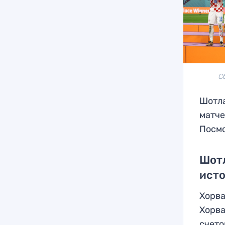
С
Шотла
матче
Посмо
Шотл
исто
Хорва
Хорва
счето