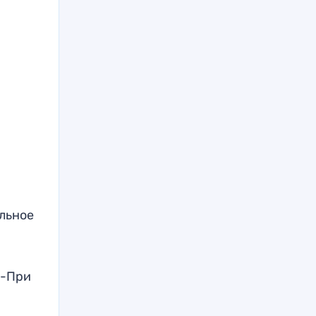
льное
н-При