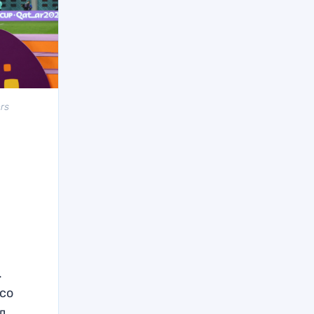
rs
.
со
яд