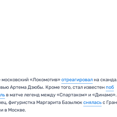
е московский «Локомотив»
отреагировал
на сканда
вью Артема Дзюбы. Кроме того, стал известен
по
б
ль
в матче легенд между «Спартаком» и «Динамо».
ец, фигуристка Маргарита Базылюк
снялась
с Гра
и в Москве.