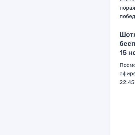
пораж
побед
Шот
бесп
15 н
Посмо
эфире
22:45