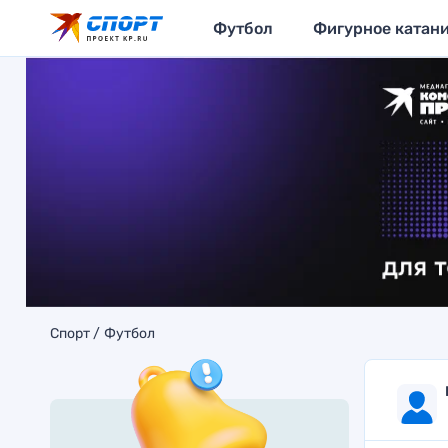
Футбол
Фигурное катан
Спорт
Футбол