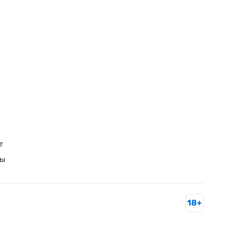
т
ры
18+