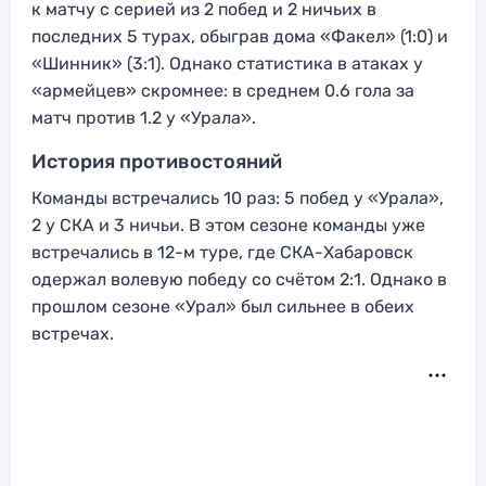
к матчу с серией из 2 побед и 2 ничьих в
последних 5 турах, обыграв дома «Факел» (1:0) и
«Шинник» (3:1). Однако статистика в атаках у
«армейцев» скромнее: в среднем 0.6 гола за
матч против 1.2 у «Урала».
История противостояний
Команды встречались 10 раз: 5 побед у «Урала»,
2 у СКА и 3 ничьи. В этом сезоне команды уже
встречались в 12-м туре, где СКА-Хабаровск
одержал волевую победу со счётом 2:1. Однако в
прошлом сезоне «Урал» был сильнее в обеих
встречах.