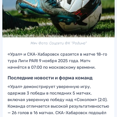
Мяч Фото: Соцсети ФК "Родина"
«Урал» и СКА-Хабаровск сразятся в матче 18-го
тура Лиги PARI 9 ноября 2025 года. Матч
начнётся в 07:00 по московскому времени.
Последние новости и форма команд
«Урал» демонстрирует уверенную игру,
одержав 3 победы в последних 5 матчах,
включая уверенную победу над «Соколом» (2:0).
Команда отличается высокой результативностью
— 26 голов в 16 матчах. СКА-Хабаровск подошёл