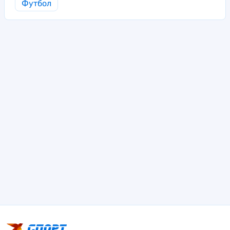
Футбол