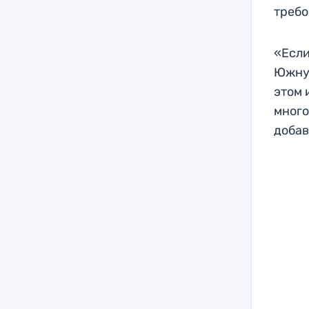
требо
«Если
Южную
этом 
много
добав