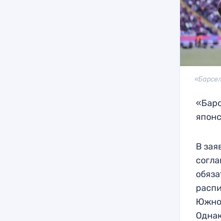
«Барсел
«Барс
японс
В зая
согла
обяза
распи
Южной
Однак