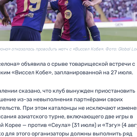
она» отказалась проводить матч с «Виссел Кобе». Фото: Global Lo
елона» объявила о срыве товарищеской встречи с
ким «Виссел Кобе», запланированной на 27 июля.
влении сказано, что клуб вынужден приостановить
шение из-за невыполнения партнёрами своих
тельств. При этом каталонцы не исключают измен
сания азиатского турне, включающего две игры в
 Корее — против «Сеула» (31 июля) и «Тэгу» (4 авг
о для этого организаторы должны выполнить ряд