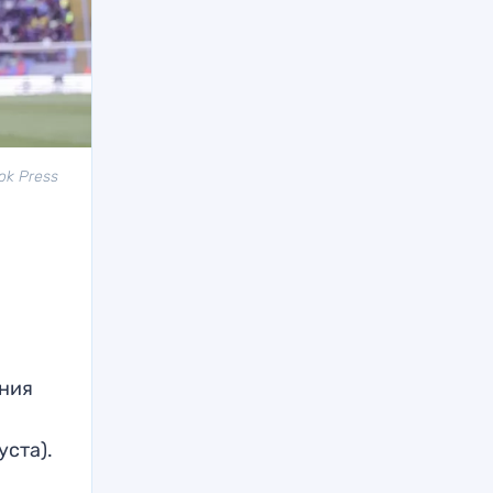
ok Press
ения
уста).