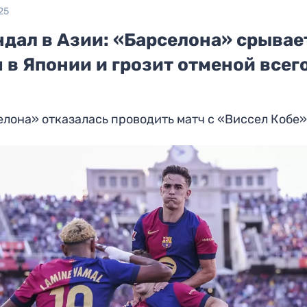
25
ндал в Азии: «Барселона» срывае
 в Японии и грозит отменой всег
а
лона» отказалась проводить матч с «Виссел Кобе