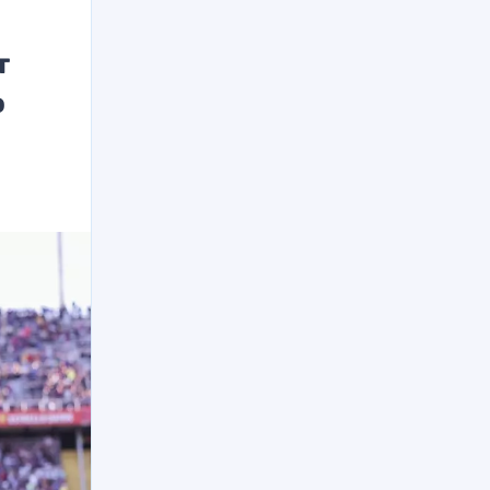
т
о
»