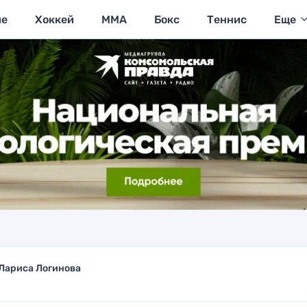
ие
Хоккей
MMA
Бокс
Теннис
Еще
Лариса Логинова