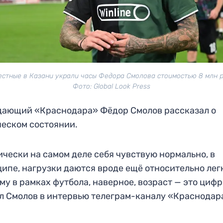
естные в Казани украли часы Федора Смолова стоимостью 8 млн р
Фото: Global Look Press
дающий «Краснодара» Фёдор Смолов рассказал о
еском состоянии.
чески на самом деле себя чувствую нормально, в
ипе, нагрузки даются вроде ещё относительно лег
му в рамках футбола, наверное, возраст — это цифр
л Смолов в интервью телеграм-каналу «Краснодар