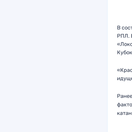
В сос
РПЛ. 
«Локо
Кубок
«Крас
идуще
Ранее
факто
катан