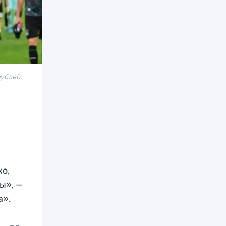
ублей.
ко,
ы», —
а».