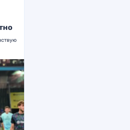
тно
увствую