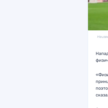
Неизв
Напа
физич
«Физи
принц
поэто
сказа