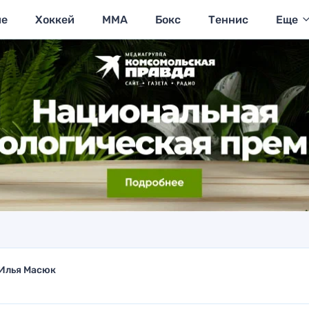
ие
Хоккей
MMA
Бокс
Теннис
Еще
Илья Масюк