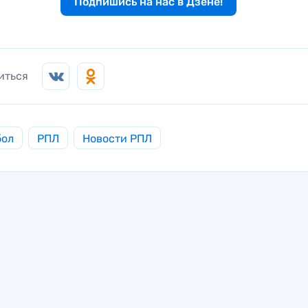
Подпишись на нас в Дзене!
иться
бол
РПЛ
Новости РПЛ