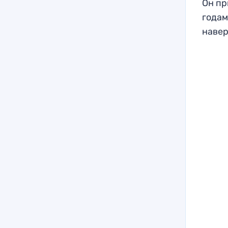
Он пр
годам
навер