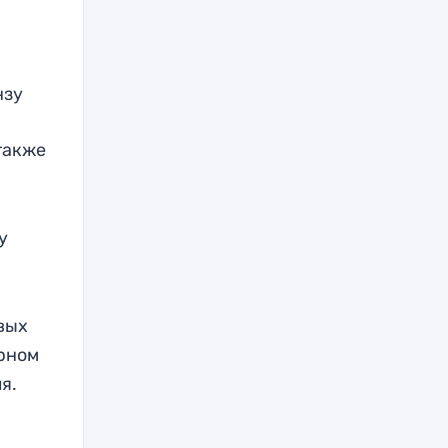
нзу
также
у
вых
рном
я.