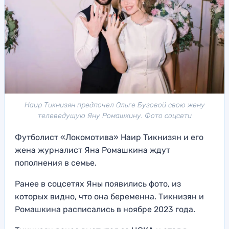
Наир Тикнизян предпочел Ольге Бузовой свою жену
телеведущую Яну Ромашкину. Фото соцсети
Футболист «Локомотива» Наир Тикнизян и его
жена журналист Яна Ромашкина ждут
пополнения в семье.
Ранее в соцсетях Яны появились фото, из
которых видно, что она беременна. Тикнизян и
Ромашкина расписались в ноябре 2023 года.