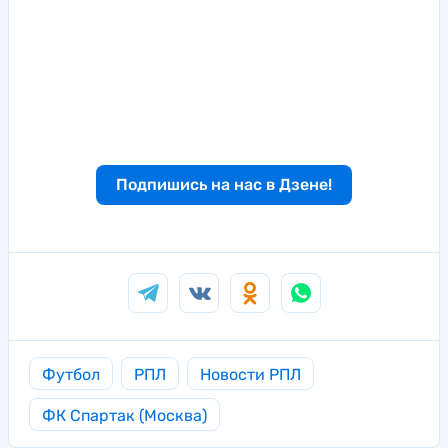
Подпишись на нас в Дзене!
Футбол
РПЛ
Новости РПЛ
ФК Спартак (Москва)