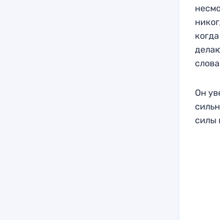
несмо
никог
когда
делаю
слова
Он ув
сильн
силы 