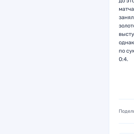
до эт
матча
занял
золот
высту
однак
по су
0:4.
Подел