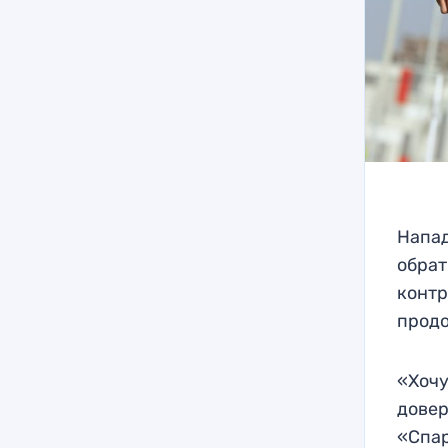
Напад
обрат
контр
продо
«Хочу
довер
«Спар