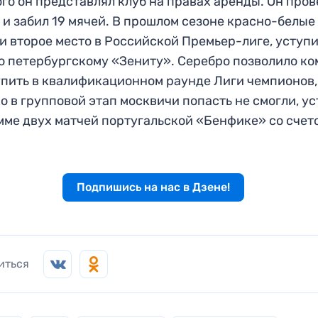
ого он представлял клуб на правах аренды. Он пров
 и забил 19 мячей. В прошлом сезоне красно-белые
и второе место в Российской Премьер-лиге, уступ
о петербургскому «Зениту». Серебро позволило к
пить в квалификационном раунде Лиги чемпионов,
о в групповой этап москвичи попасть не смогли, у
мме двух матчей португальской «Бенфике» со счет
Подпишись на нас в Дзене!
иться