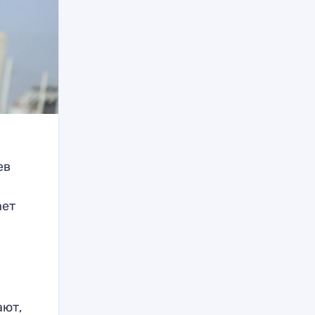
ев
ает
ают,