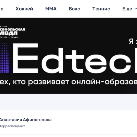
ие
Хоккей
MMA
Бокс
Теннис
Еще
Анастасия Афиногенова
Корреспондент