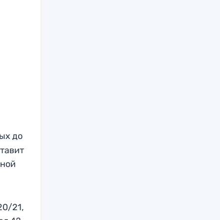
ых до
ставит
сной
20/21,