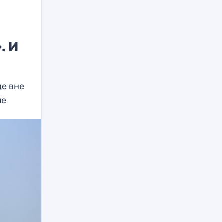
. И
де вне
ле