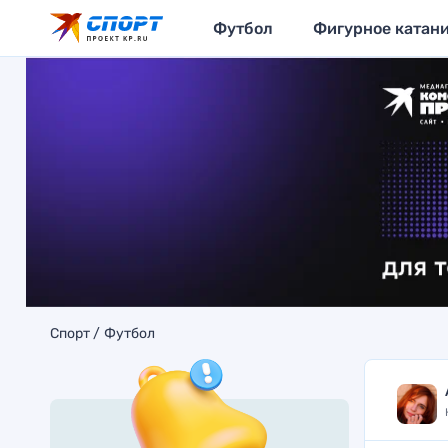
Футбол
Фигурное катан
Спорт
Футбол