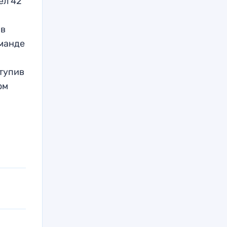
ел 42
ив
оманде
ступив
ом