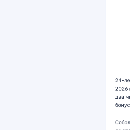
24-л
2026 
два м
бонус
Собол