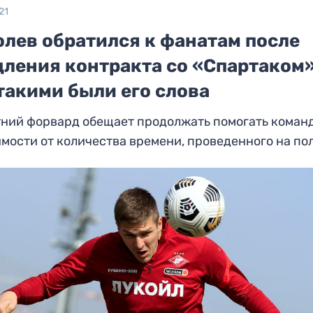
21
олев обратился к фанатам после
дления контракта со «Спартаком»
такими были его слова
тний форвард обещает продолжать помогать коман
мости от количества времени, проведенного на по