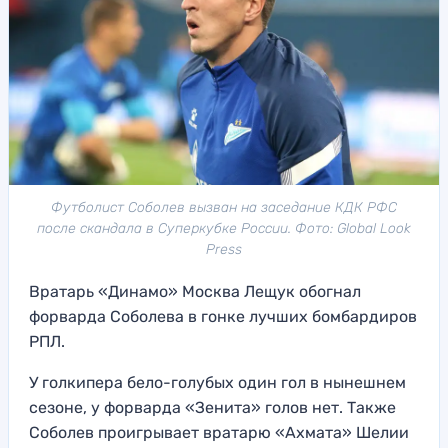
Футболист Соболев вызван на заседание КДК РФС
после скандала в Суперкубке России. Фото: Global Look
Press
Вратарь «Динамо» Москва Лещук обогнал
форварда Соболева в гонке лучших бомбардиров
РПЛ.
У голкипера бело-голубых один гол в нынешнем
сезоне, у форварда «Зенита» голов нет. Также
Соболев проигрывает вратарю «Ахмата» Шелии