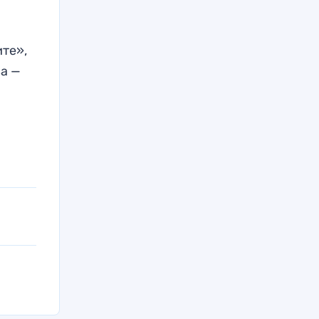
те»,
ва —