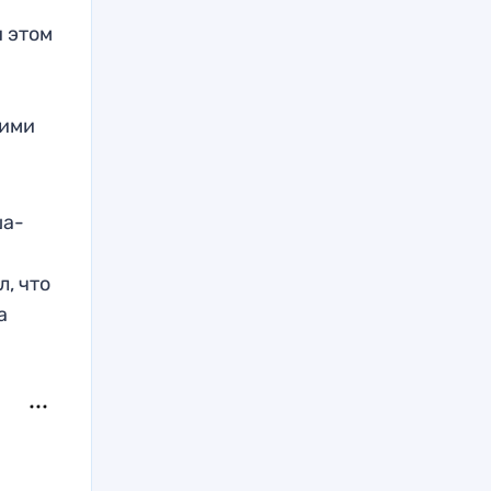
 этом
гими
ша-
л, что
а