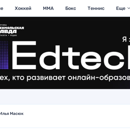
ие
Хоккей
MMA
Бокс
Теннис
Еще
Илья Масюк