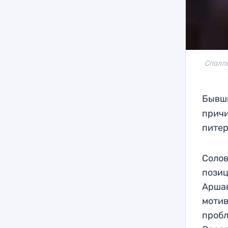
Спалле
Бывши
причи
питер
Солов
позиц
Аршав
мотив
пробл