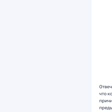
Отвеч
что к
причи
преды