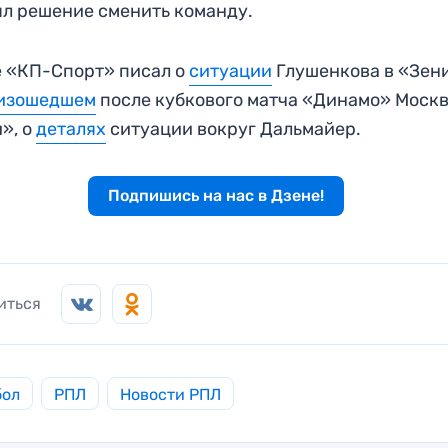
л решение сменить команду.
 «КП-Спорт» писал о
ситуации
Глушенкова в «Зени
изошедшем
после кубкового матча «Динамо» Моск
», о
деталях
ситуации вокруг Дальмайер.
Подпишись на нас в Дзене!
иться
бол
РПЛ
Новости РПЛ