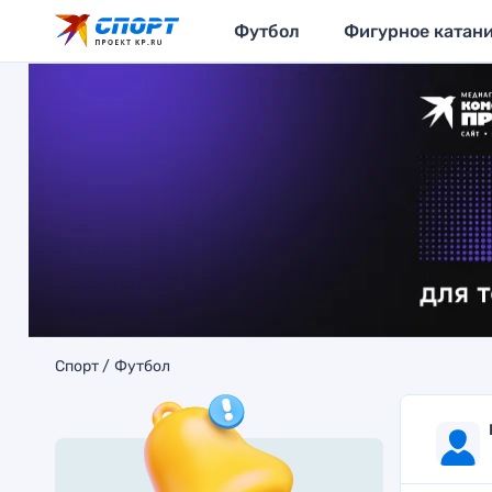
Футбол
Фигурное катан
Спорт
Футбол