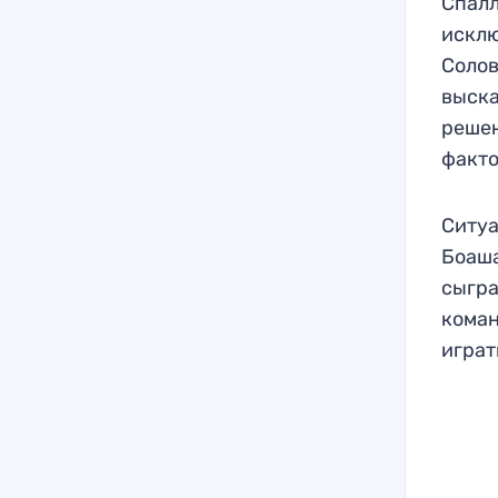
Спалл
исклю
Солов
выска
решен
факто
Ситуа
Боаша
сыгра
коман
играт