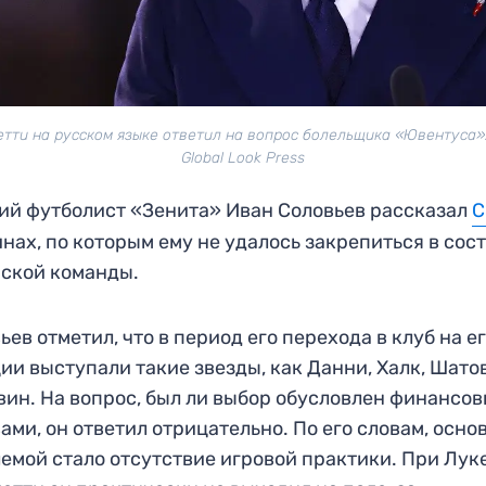
тти на русском языке ответил на вопрос болельщика «Ювентуса»
Global Look Press
й футболист «Зенита» Иван Соловьев рассказал
С
нах, по которым ему не удалось закрепиться в сос
ской команды.
ьев отметил, что в период его перехода в клуб на е
ии выступали такие звезды, как Данни, Халк, Шато
ин. На вопрос, был ли выбор обусловлен финансо
ами, он ответил отрицательно. По его словам, осно
емой стало отсутствие игровой практики. При Лук