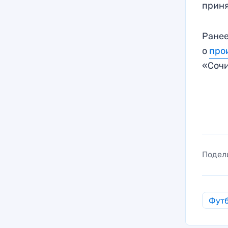
приня
Ранее
о
про
«Сочи
Подел
Фут