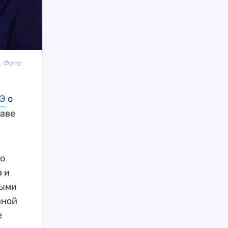
. Фото:
Э
о
таве
го
в и
выми
вной
е