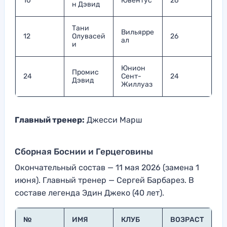
10
Ювентус
26
н Дэвид
Тани
Вильярре
12
Олувасей
26
ал
и
Юнион
Промис
24
Сент-
24
Дэвид
Жиллуаз
Главный тренер:
Джесси Марш
Сборная Боснии и Герцеговины
Окончательный состав — 11 мая 2026 (замена 1
июня). Главный тренер — Сергей Барбарез. В
составе легенда Эдин Джеко (40 лет).
№
ИМЯ
КЛУБ
ВОЗРАСТ