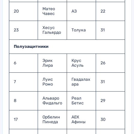
Матео
20
АЗ
22
Чавес
Хесус
23
Толука
31
Гальярдо
Полузащитники
Эрик
Крус
6
26
Лира
Асуль
Луис
Гвадалах
7
31
Ромо
ара
Альваро
Реал
8
29
Фидальго
Бетис
Орбелин
АЕК
17
30
Пинеда
Афины