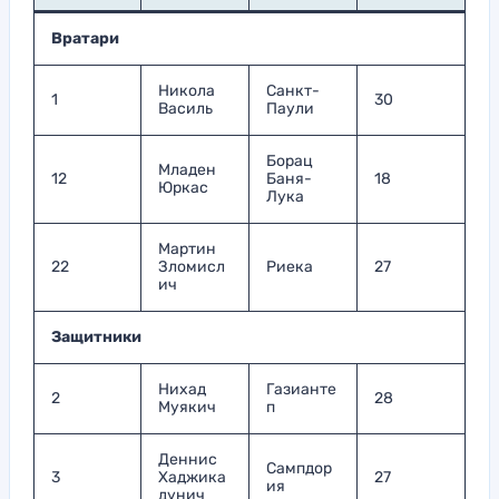
Вратари
Никола
Санкт-
1
30
Василь
Паули
Борац
Младен
12
Баня-
18
Юркас
Лука
Мартин
22
Зломисл
Риека
27
ич
Защитники
Нихад
Газианте
2
28
Муякич
п
Деннис
Сампдор
3
Хаджика
27
ия
дунич