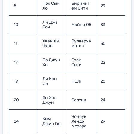
Пэк Сын
Бирминг
8
29
Хо
ем Сити
Ли Джэ
10
Майнц 05
33
Сон
Хван Хи
Вулверхэ
11
30
Чхан
мптон
Пэ Джун
Сток
17
22
Хо
Сити
Ли Кан
19
ПСЖ
25
Ин
Ян Хён
20
Селтик
24
Джун
Чонбук
Ким
24
Хёндэ
29
Джин Гю
Моторс