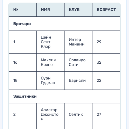
№
ИМЯ
КЛУБ
ВОЗРАСТ
Вратари
Дейн
Интер
1
Сент-
29
Майами
Клэр
Максим
Орландо
16
32
Крепо
Сити
Оуэн
18
Барнсли
22
Гудман
Защитники
Алистэр
2
Джонсто
Селтик
27
н