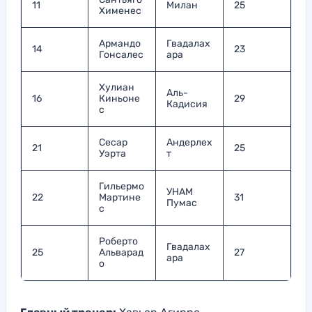
11
Милан
25
Хименес
Армандо
Гвадалах
14
23
Гонсалес
ара
Хулиан
Аль-
16
Киньоне
29
Кадисия
с
Сесар
Андерлех
21
25
Уэрта
т
Гильермо
УНАМ
22
Мартине
31
Пумас
с
Роберто
Гвадалах
25
Альварад
27
ара
о