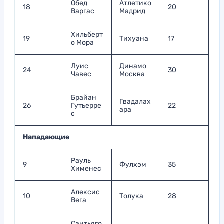
Обед
Атлетико
18
20
Варгас
Мадрид
Хильберт
19
Тихуана
17
о Мора
Луис
Динамо
24
30
Чавес
Москва
Брайан
Гвадалах
26
Гутьерре
22
ара
с
Нападающие
Рауль
9
Фулхэм
35
Хименес
Алексис
10
Толука
28
Вега
Сантьяго