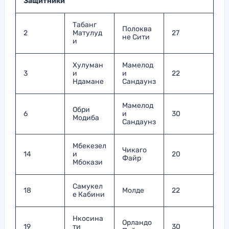
Защитники
Табанг
Полоква
2
Матулуд
27
не Сити
и
Хулуман
Мамелод
3
и
и
22
Ндамане
Сандаунз
Мамелод
Обри
6
и
30
Модиба
Сандаунз
Мбекезел
Чикаго
14
и
20
Файр
Мбокази
Самукел
18
Молде
22
е Кабини
Нкосина
Орландо
19
ти
30