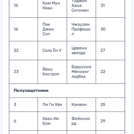
Тэджон
Ким Мун
15
Хана
31
Хван
Ситизен
Пак
Чжэцзян
16
Джин
Профешн
30
Соп
л
Црвена
22
Соль Ён У
27
звезда
Боруссия
Йенс
23
Мёнхенг
22
Кастроп
ладбах
Полузащитники
3
Ли Ги Хёк
Канвон
25
Хван Ин
Фейеноо
6
29
Бом
рд