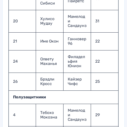
Пайретс
Сибиси
Мамелод
Хулисо
20
и
31
Мудау
Сандаунз
Ганновер
21
Име Окон
22
96
Филадел
Олвету
24
ьфия
22
Маханья
Юнион
Брэдли
Кайзер
26
25
Кросс
Чифс
Полузащитники
Мамелод
Тебохо
4
и
29
Мокоэна
Сандаунз