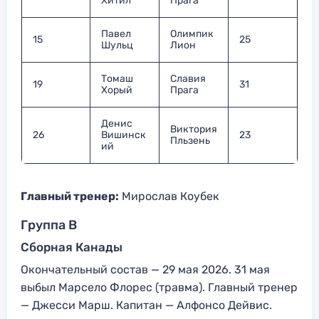
Хитил
Прага
Павел
Олимпик
15
25
Шульц
Лион
Томаш
Славия
19
31
Хорый
Прага
Денис
Виктория
26
Вишинск
23
Пльзень
ий
Главный тренер:
Мирослав Коубек
Группа B
Сборная Канады
Окончательный состав — 29 мая 2026. 31 мая
выбыл Марсело Флорес (травма). Главный тренер
— Джесси Марш. Капитан — Алфонсо Дейвис.