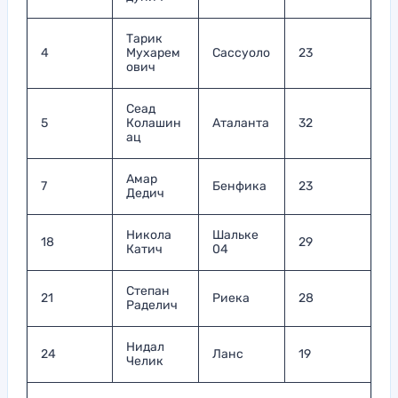
Тарик
4
Мухарем
Сассуоло
23
ович
Сеад
5
Колашин
Аталанта
32
ац
Амар
7
Бенфика
23
Дедич
Никола
Шальке
18
29
Катич
04
Степан
21
Риека
28
Раделич
Нидал
24
Ланс
19
Челик