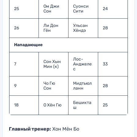
Ом Джи
Суонси
25
24
Сон
Сити
Ли Дон
Ульсан
26
28
Гён
Хёндэ
Нападающие
Лос-
Сон Хын
7
Анджеле
33
Мин (к)
с
Чо Гю
Мидтьюл
9
28
Сон
ланн
Бешикта
18
О Хён Гю
25
ш
Главный тренер:
Хон Мён Бо