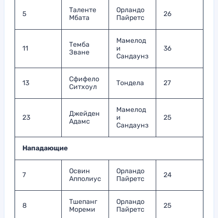
Таленте
Орландо
5
26
Мбата
Пайретс
Мамелод
Темба
11
и
36
Зване
Сандаунз
Сфифело
13
Тондела
27
Ситхоул
Мамелод
Джейден
23
и
25
Адамс
Сандаунз
Нападающие
Освин
Орландо
7
24
Апполиус
Пайретс
Тшепанг
Орландо
8
25
Мореми
Пайретс