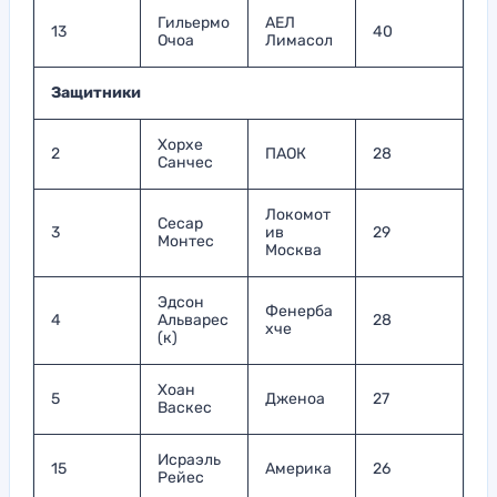
Гильермо
АЕЛ
13
40
Очоа
Лимасол
Защитники
Хорхе
2
ПАОК
28
Санчес
Локомот
Сесар
3
ив
29
Монтес
Москва
Эдсон
Фенерба
4
Альварес
28
хче
(к)
Хоан
5
Дженоа
27
Васкес
Исраэль
15
Америка
26
Рейес