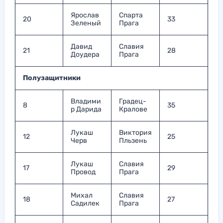
Ярослав
Спарта
20
33
Зеленый
Прага
Давид
Славия
21
28
Доудера
Прага
Полузащитники
Владими
Градец-
8
35
р Дарида
Кралове
Лукаш
Виктория
12
25
Черв
Пльзень
Лукаш
Славия
17
29
Провод
Прага
Михал
Славия
18
27
Садилек
Прага