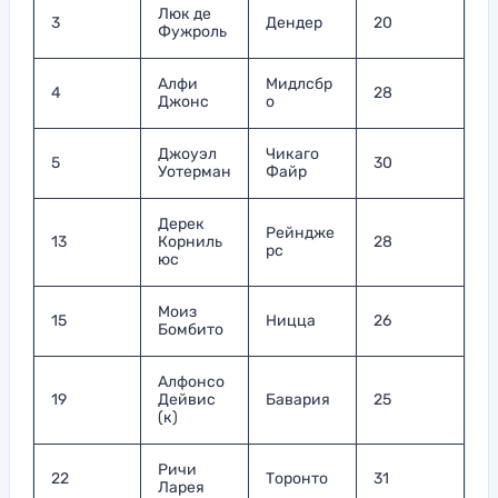
Люк де
3
Дендер
20
Фужроль
Алфи
Мидлсбр
4
28
Джонс
о
Джоуэл
Чикаго
5
30
Уотерман
Файр
Дерек
Рейндже
13
Корниль
28
рс
юс
Моиз
15
Ницца
26
Бомбито
Алфонсо
19
Дейвис
Бавария
25
(к)
Ричи
22
Торонто
31
Ларея