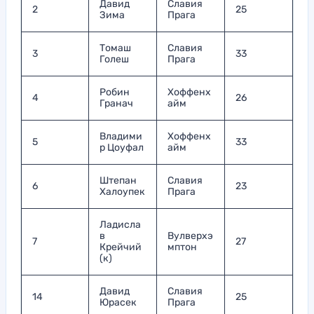
Давид
Славия
2
25
Зима
Прага
Томаш
Славия
3
33
Голеш
Прага
Робин
Хоффенх
4
26
Гранач
айм
Владими
Хоффенх
5
33
р Цоуфал
айм
Штепан
Славия
6
23
Халоупек
Прага
Ладисла
в
Вулверхэ
7
27
Крейчий
мптон
(к)
Давид
Славия
14
25
Юрасек
Прага