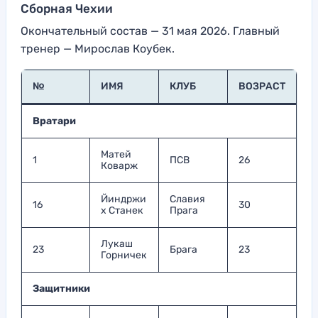
Сборная Чехии
Окончательный состав — 31 мая 2026. Главный
тренер — Мирослав Коубек.
№
ИМЯ
КЛУБ
ВОЗРАСТ
Вратари
Матей
1
ПСВ
26
Коварж
Йиндржи
Славия
16
30
х Станек
Прага
Лукаш
23
Брага
23
Горничек
Защитники