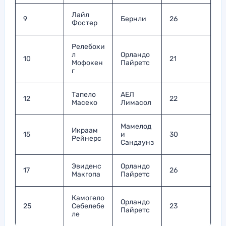
Лайл
9
Бернли
26
Фостер
Релебохи
л
Орландо
10
21
Мофокен
Пайретс
г
Тапело
АЕЛ
12
22
Масеко
Лимасол
Мамелод
Икраам
15
и
30
Рейнерс
Сандаунз
Эвиденс
Орландо
17
26
Макгопа
Пайретс
Камогело
Орландо
25
Себелебе
23
Пайретс
ле