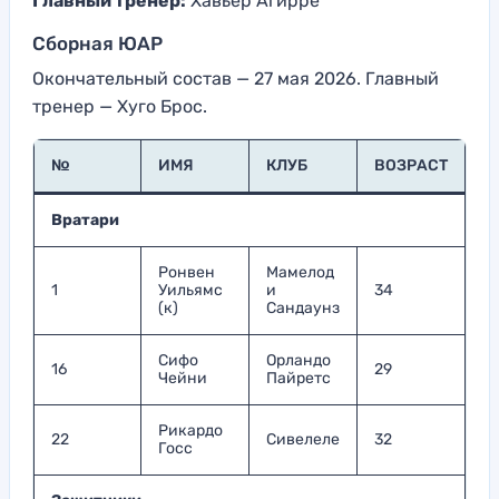
Главный тренер:
Хавьер Агирре
Сборная ЮАР
Окончательный состав — 27 мая 2026. Главный
тренер — Хуго Брос.
№
ИМЯ
КЛУБ
ВОЗРАСТ
Вратари
Ронвен
Мамелод
1
Уильямс
и
34
(к)
Сандаунз
Сифо
Орландо
16
29
Чейни
Пайретс
Рикардо
22
Сивелеле
32
Госс