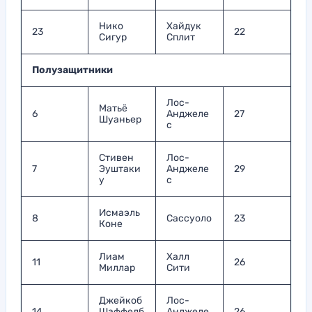
Нико
Хайдук
23
22
Сигур
Сплит
Полузащитники
Лос-
Матьё
6
Анджеле
27
Шуаньер
с
Стивен
Лос-
7
Эуштаки
Анджеле
29
у
с
Исмаэль
8
Сассуоло
23
Коне
Лиам
Халл
11
26
Миллар
Сити
Джейкоб
Лос-
14
Шаффелб
Анджеле
26