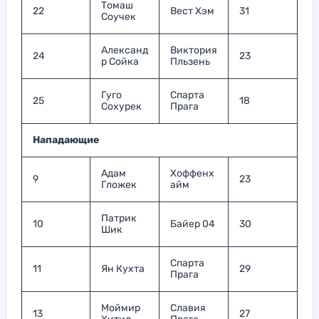
Томаш
22
Вест Хэм
31
Соучек
Александ
Виктория
24
23
р Сойка
Пльзень
Гуго
Спарта
25
18
Сохурек
Прага
Нападающие
Адам
Хоффенх
9
23
Гложек
айм
Патрик
10
Байер 04
30
Шик
Спарта
11
Ян Кухта
29
Прага
Моймир
Славия
13
27