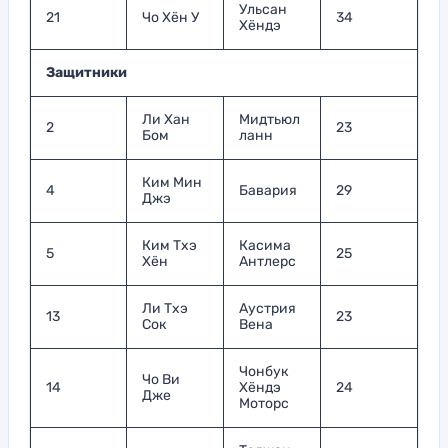
Ульсан
21
Чо Хён У
34
Хёндэ
Защитники
Ли Хан
Мидтьюл
2
23
Бом
ланн
Ким Мин
4
Бавария
29
Джэ
Ким Тхэ
Касима
5
25
Хён
Антлерс
Ли Тхэ
Аустрия
13
23
Сок
Вена
Чонбук
Чо Ви
14
Хёндэ
24
Дже
Моторс