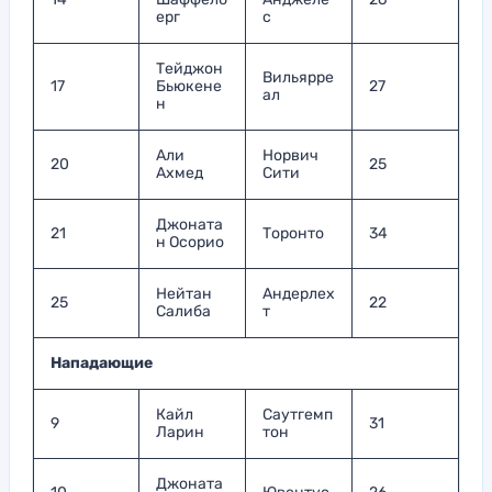
ерг
с
Тейджон
Вильярре
17
Бьюкене
27
ал
н
Али
Норвич
20
25
Ахмед
Сити
Джоната
21
Торонто
34
н Осорио
Нейтан
Андерлех
25
22
Салиба
т
Нападающие
Кайл
Саутгемп
9
31
Ларин
тон
Джоната