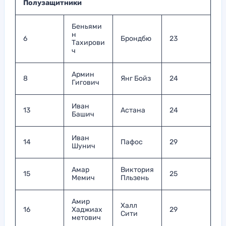
Полузащитники
Беньями
н
6
Брондбю
23
Тахирови
ч
Армин
8
Янг Бойз
24
Гигович
Иван
13
Астана
24
Башич
Иван
14
Пафос
29
Шунич
Амар
Виктория
15
25
Мемич
Пльзень
Амир
Халл
16
Хаджиах
29
Сити
метович