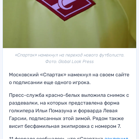
«Спартак» намекнул на переход нового футболиста.
Фото: Global Look Press
Московский «Спартак» намекнул на своем сайте
о подписании еще одного игрока.
Пресс-служба красно-белых выложила снимок с
раздевалки, на которых представлена форма
голкипера Ильи Помазуна и форварда Левая
Гарсии, подписанных этой зимой. Рядом также
висит бесфамильная экипировка с номером 7.
11 февраля сообщалось, что «Спартак»
заключил